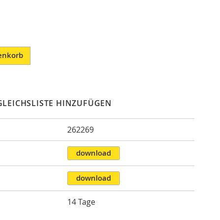
enkorb
GLEICHSLISTE HINZUFÜGEN
262269
n
download
download
14 Tage