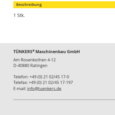
Modulspanner
Beschreibung
Vertikalspanner
1 Stk.
Horizontalspanner
Kombispanner
VH
Schubstangenspanner
Verschlussspanner
®
TÜNKERS
Maschinenbau GmbH
Abstecker
Am Rosenkothen 4-12
Spannzange
D-40880 Ratingen
T
Serie
Telefon: +49 (0) 21 02/45 17-0
Telefax: +49 (0) 21 02/45 17-197
Zubehör
Konsolen
E-mail:
info@tuenkers.de
Winkelanbindung
Schlauch
Schnellwechselkupplung