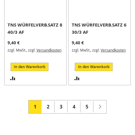
V
a
r
TNS WÜRFELVERB.SATZ 8
TNS WÜRFELVERB.SATZ 6
i
40/3 AF
30/3 AF
o
s
9,40 €
9,40 €
p
a
zzgl. MwSt., zzgl.
Versandkosten
zzgl. MwSt., zzgl.
Versandkosten
n
n
e
In den Warenkorb
In den Warenkorb
r
ZUR
ZUR
U
VERGLEICHSLISTE
VERGLEICHSLISTE
n
i
HINZUFÜGEN
HINZUFÜGEN
v
Seite
Seite
Weiter
Sie
Seite
Seite
Seite
Seite
1
2
3
4
5
e
r
lesen
s
a
gerade
l
Seite