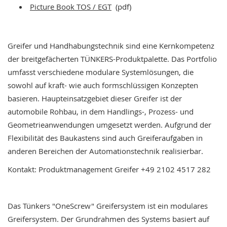
Picture Book TOS / EGT
(pdf)
a
r
a
l
Greifer und Handhabungstechnik sind eine Kernkompetenz
l
e
der breitgefächerten TÜNKERS-Produktpalette. Das Portfolio
l
umfasst verschiedene modulare Systemlösungen, die
-
S
sowohl auf kraft- wie auch formschlüssigen Konzepten
p
basieren. Haupteinsatzgebiet dieser Greifer ist der
a
automobile Rohbau, in dem Handlings-, Prozess- und
n
n
Geometrieanwendungen umgesetzt werden. Aufgrund der
e
Flexibilität des Baukastens sind auch Greiferaufgaben in
r
anderen Bereichen der Automationstechnik realisierbar.
P
Kontakt: Produktmanagement Greifer +49 2102 4517 282
n
e
u
m
Das Tünkers "OneScrew" Greifersystem ist ein modulares
a
Greifersystem. Der Grundrahmen des Systems basiert auf
t