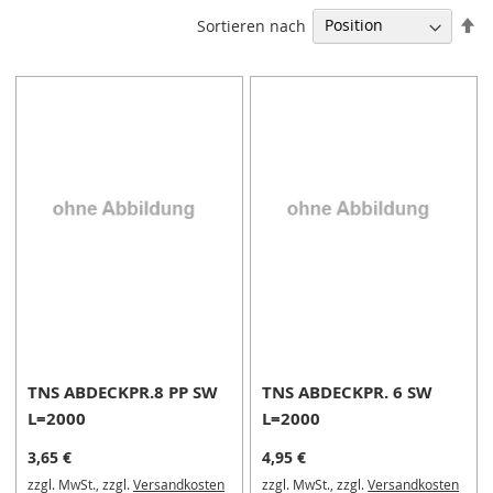
M
In
Sortieren nach
i
ab
n
Re
i
s
p
a
n
n
e
r
S
c
h
w
e
n
TNS ABDECKPR.8 PP SW
TNS ABDECKPR. 6 SW
k
s
L=2000
L=2000
p
a
3,65 €
4,95 €
n
zzgl. MwSt., zzgl.
Versandkosten
zzgl. MwSt., zzgl.
Versandkosten