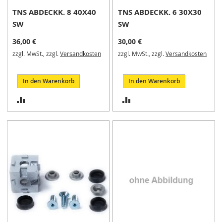
a
r
TNS ABDECKK. 8 40X40
TNS ABDECKK. 6 30X30
a
SW
SW
t
u
36,00 €
30,00 €
r
zzgl. MwSt., zzgl.
Versandkosten
zzgl. MwSt., zzgl.
Versandkosten
s
ä
t
In den Warenkorb
In den Warenkorb
z
e
ZUR
ZUR
u
VERGLEICHSLISTE
VERGLEICHSLISTE
n
d
HINZUFÜGEN
HINZUFÜGEN
D
i
c
h
t
s
ä
t
z
e