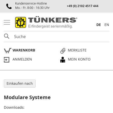
Kundenservice-Hotline
Spannen
+49 (0) 2102 4517 444
Mo. - Fr. 8:00 - 16:30 Uhr
P
n
e
DE
EN
u
m
SUCHE
a
t
i
WARENKORB
MERKLISTE
k
s
ANMELDEN
MEIN KONTO
p
a
n
n
e
r
Einkaufen nach
P
Modulare Systeme
l
a
n
Downloads:
p