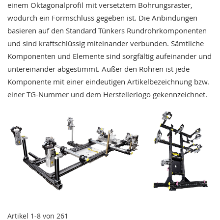
i
einem Oktagonalprofil mit versetztem Bohrungsraster,
k
wodurch ein Formschluss gegeben ist. Die Anbindungen
G
r
basieren auf den Standard Tünkers Rundrohrkomponenten
e
und sind kraftschlüssig miteinander verbunden. Sämtliche
i
Komponenten und Elemente sind sorgfältig aufeinander und
f
e
untereinander abgestimmt. Außer den Rohren ist jede
r
Komponente mit einer eindeutigen Artikelbezeichnung bzw.
/
einer TG-Nummer und dem Herstellerlogo gekennzeichnet.
M
a
g
n
e
t
g
r
e
i
f
e
r
Artikel
1
-
8
von
261