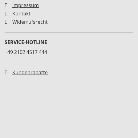
r
Impressum
Kontakt
E
l
Widerrufsrecht
e
k
t
SERVICE-HOTLINE
r
o
+49 2102 4517 444
s
p
a
n
Kundenrabatte
n
e
r
B
a
u
g
r
ö
ß