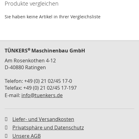
s
Produkte vergleichen
p
a
Sie haben keine Artikel in Ihrer Vergleichsliste
n
n
e
r
S
®
TÜNKERS
Maschinenbau GmbH
c
h
Am Rosenkothen 4-12
w
D-40880 Ratingen
e
r
Telefon: +49 (0) 21 02/45 17-0
l
Telefax: +49 (0) 21 02/45 17-197
a
E-mail:
info@tuenkers.de
s
t
s
p
a
Liefer- und Versandkosten
n
Privatsphäre und Datenschutz
n
Unsere AGB
e