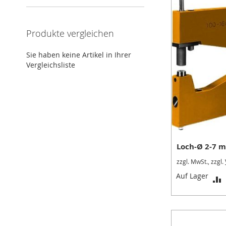
Schwerlastspanner
Elektrospanner
Baugröße
Produkte vergleichen
16-
25
Sie haben keine Artikel in Ihrer
Vergleichsliste
Baugröße
40-
63
Zubehör
Pneumatikzylinder
Positionierzylinder
Absteckzylinder
Loch-Ø 2-7 
Multikraftzylinder
zzgl. MwSt., zzgl.
ISO-
Auf Lager
Zylinder
V
Handspanner
Automotive
Baureihe