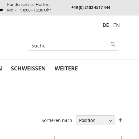
Kundenservice-Hotline
+49 (0) 2102 4517 444
Mo. - Fr. 8:00 - 16:30 Uhr
DE
EN
UCHE
Suche
N
SCHWEISSEN
WEITERE
In
Sortieren nach
absteig
Reihenf