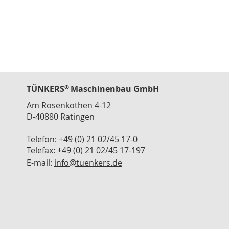
Kabel
Verbinder
Seite
Elektrisch
Verbinder
Pneumatik
Parallelgreifer
Winkelgreifer
®
TÜNKERS
Maschinenbau GmbH
GPA
Am Rosenkothen 4-12
Parallelgreifer
D-40880 Ratingen
GPB
Parallelgreifer
Telefon: +49 (0) 21 02/45 17-0
GPC
Telefax: +49 (0) 21 02/45 17-197
Parallelgreifer
E-mail:
info@tuenkers.de
GP
80
Zubehör
Positionieren
Pneumatikzylinder