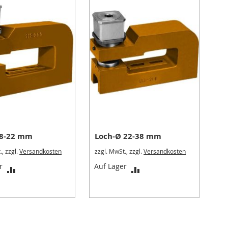
 8-22 mm
Loch-Ø 22-38 mm
., zzgl.
Versandkosten
zzgl. MwSt., zzgl.
Versandkosten
ZUR
ZUR
r
Auf Lager
VERGLEICHSLISTE
VERGLEICHSLISTE
HINZUFÜGEN
HINZUFÜGEN