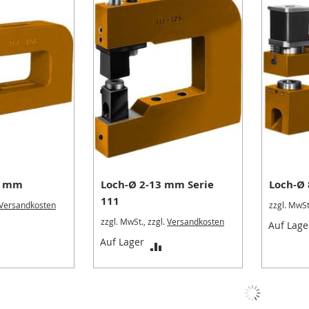
3 mm
Loch-Ø 2-13 mm Serie
Loch-Ø
111
Versandkosten
zzgl. MwSt
zzgl. MwSt., zzgl.
Versandkosten
ZUR
Auf Lage
ZUR
Auf Lager
ERGLEICHSLISTE
VERGLEICHSLISTE
HINZUFÜGEN
HINZUFÜGEN