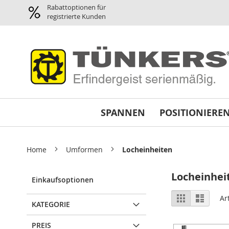
Spannen
Rabattoptionen für
Pneumatikspanner
registrierte Kunden
Planparallel-
Spanner
Pneumatik
Greifer
/
Magnetgreifer
Minispanner
SPANNEN
POSITIONIERE
Schwenkspanner
Schnellspanner
horizontal
Home
Umformen
Locheinheiten
Abstimmplatten
Reparatursätze
Locheinhei
und
Einkaufsoptionen
Dichtsätze
Ansicht
Raster
Liste
Ar
Variospanner
KATEGORIE
als
Universalspanner
PREIS