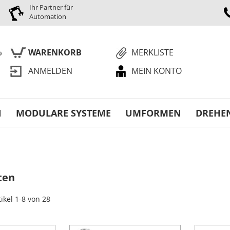
Ihr Partner für
Automation
WARENKORB
MERKLISTE
ANMELDEN
MEIN KONTO
S
N
MODULARE SYSTEME
UMFORMEN
DREHE
ten
tikel
1
-
8
von
28