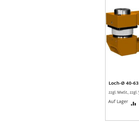
Modulspanner
Vertikalspanner
Horizontalspanner
Kombispanner
VH
Schubstangenspanner
Verschlussspanner
Abstecker
Spannzange
Loch-Ø 40-6
T
Serie
zzgl. MwSt., zzgl.
Zubehör
Auf Lager
Konsolen
V
Winkelanbindung
Schlauch
Schnellwechselkupplung