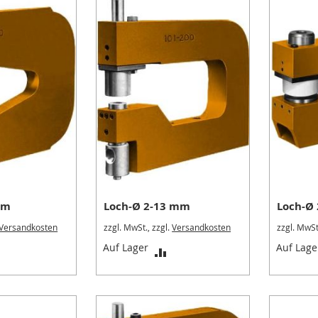
mm
Loch-Ø 2-13 mm
Loch-Ø
Versandkosten
zzgl. MwSt., zzgl.
Versandkosten
zzgl. MwSt
ZUR
ZUR
Auf Lager
Auf Lage
ERGLEICHSLISTE
VERGLEICHSLISTE
HINZUFÜGEN
HINZUFÜGEN