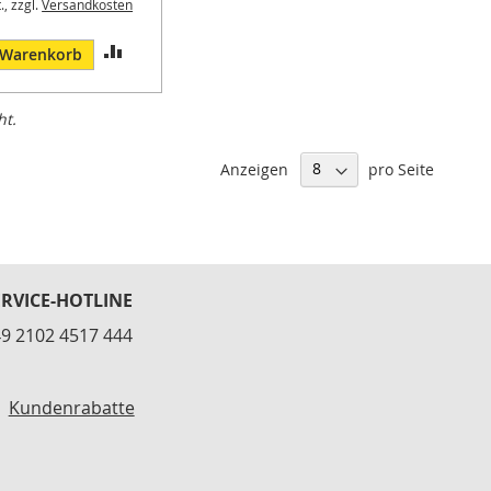
., zzgl.
Versandkosten
ZUR
 Warenkorb
VERGLEICHSLISTE
ht.
HINZUFÜGEN
Anzeigen
pro Seite
ERVICE-HOTLINE
9 2102 4517 444
Kundenrabatte