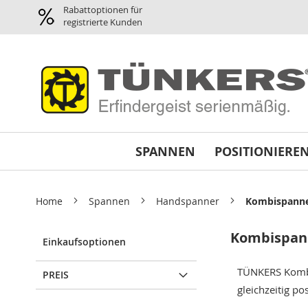
Spannen
Rabattoptionen für
Pneumatikspanner
registrierte Kunden
Planparallel-
Spanner
Pneumatik
Greifer
/
Magnetgreifer
Minispanner
SPANNEN
POSITIONIERE
Schwenkspanner
Schnellspanner
horizontal
Home
Spannen
Handspanner
Kombispann
Abstimmplatten
Reparatursätze
Kombispan
und
Einkaufsoptionen
Dichtsätze
TÜNKERS Kombis
Variospanner
PREIS
gleichzeitig po
Universalspanner