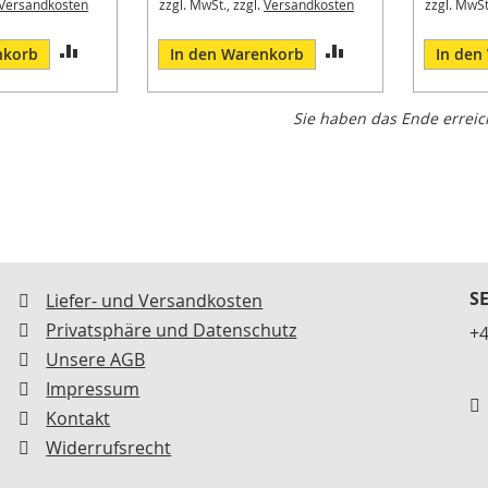
Versandkosten
zzgl. MwSt., zzgl.
Versandkosten
zzgl. MwSt
ZUR
ZUR
nkorb
In den Warenkorb
In den
VERGLEICHSLISTE
VERGLEICHSLISTE
Sie haben das Ende erreic
HINZUFÜGEN
HINZUFÜGEN
S
Liefer- und Versandkosten
Privatsphäre und Datenschutz
+4
Unsere AGB
Impressum
Kontakt
Widerrufsrecht