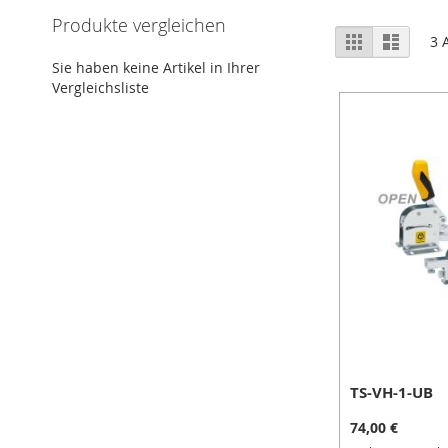
Schwerlastspanner
Produkte vergleichen
Ansicht
Raster
Liste
Elektrospanner
3
A
als
Baugröße
Sie haben keine Artikel in Ihrer
16-
Vergleichsliste
25
Baugröße
40-
63
Zubehör
Pneumatikzylinder
Positionierzylinder
Absteckzylinder
Multikraftzylinder
ISO-
Zylinder
Handspanner
TS-VH-1-UB
Automotive
74,00 €
Baureihe