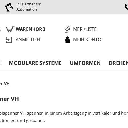
Ihr Partner für
Automation
WARENKORB
MERKLISTE
ANMELDEN
MEIN KONTO
S
N
MODULARE SYSTEME
UMFORMEN
DREHE
er VH
ner VH
panner VH spannen in einem Arbeitsgang in vertikaler und hori
sitioniert und gespannt.