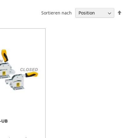
In
Sortieren nach
absteig
Reihenf
3-UB