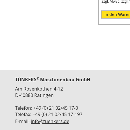
zzgl. MwSt., zzgl.
Modulspanner
Vertikalspanner
In den Ware
Horizontalspanner
Kombispanner
VH
Schubstangenspanner
Verschlussspanner
Abstecker
Spannzange
®
T
TÜNKERS
Maschinenbau GmbH
Serie
Am Rosenkothen 4-12
Zubehör
D-40880 Ratingen
Konsolen
Telefon: +49 (0) 21 02/45 17-0
Winkelanbindung
Telefax: +49 (0) 21 02/45 17-197
Schlauch
E-mail:
info@tuenkers.de
Schnellwechselkupplung