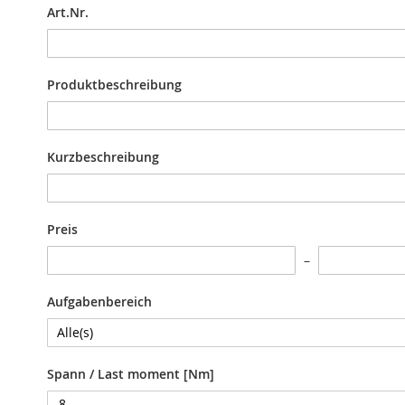
Schwerlastspanner
Art.Nr.
Elektrospanner
Baugröße
16-
Produktbeschreibung
25
Baugröße
40-
63
Kurzbeschreibung
Zubehör
Pneumatikzylinder
Positionierzylinder
Preis
Absteckzylinder
Multikraftzylinder
Aufgabenbereich
ISO-
Zylinder
Handspanner
Automotive
Spann / Last moment [Nm]
Baureihe