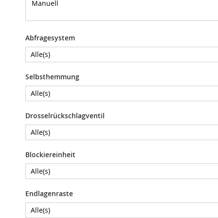
Positionierzylinder
Absteckzylinder
Multikraftzylinder
Abfragesystem
ISO-
Zylinder
Zubehör
Selbsthemmung
Konsolen
Winkelanbindung
Schlauch
Drosselrückschlagventil
Kabel
Verbinder
Elektrisch
Blockiereinheit
Verbinder
Pneumatik
Spannzentriereinheiten
Endlagenraste
Spann-
und
Zentriereinheit