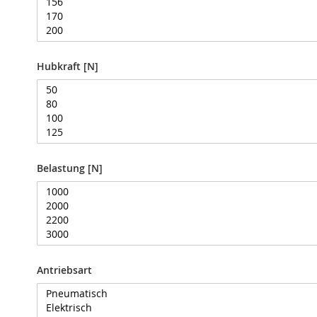
Kabel
Verbinder
Elektrisch
Hubkraft [N]
Verbinder
Pneumatik
Parallelgreifer
Winkelgreifer
GPA
Parallelgreifer
GPB
Belastung [N]
Parallelgreifer
GPC
Parallelgreifer
GP
80
Antriebsart
Zubehör
Positionieren
Pneumatikzylinder