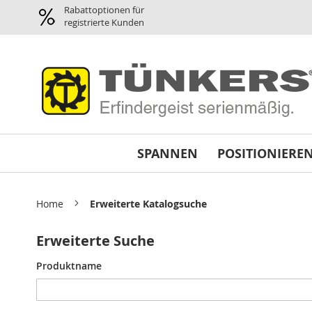
Spannen
Rabattoptionen für
Pneumatikspanner
registrierte Kunden
Planparallel-
Spanner
Pneumatik
Greifer
/
Magnetgreifer
Minispanner
SPANNEN
POSITIONIERE
Schwenkspanner
Schnellspanner
horizontal
Home
Erweiterte Katalogsuche
Abstimmplatten
Reparatursätze
Erweiterte Suche
und
Dichtsätze
Sucheinstellungen
Produktname
Variospanner
Universalspanner