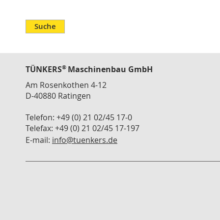
MCP
Spannflansche
Suche
Dreheinheiten
Rotationstakteinheiten
Lineareinheiten
®
TÜNKERS
Maschinenbau GmbH
Linearmodule
Am Rosenkothen 4-12
Lineartische
D-40880 Ratingen
Zubehör
Telefon: +49 (0) 21 02/45 17-0
Verfahrschlitten
Telefax: +49 (0) 21 02/45 17-197
Modulare
E-mail:
info@tuenkers.de
Systeme
TÜNKERS
One
Screw
System
(TOS)
Euro-
Greifer-