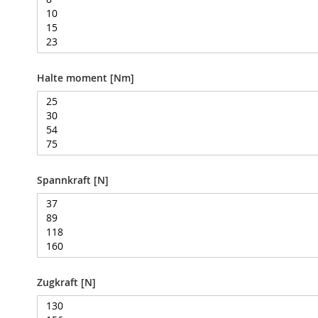
Modulspanner
Vertikalspanner
Horizontalspanner
Kombispanner
Halte moment [Nm]
VH
Schubstangenspanner
Verschlussspanner
Abstecker
Spannzange
Spannkraft [N]
T
Serie
Zubehör
Konsolen
Winkelanbindung
Zugkraft [N]
Schlauch
Schnellwechselkupplung