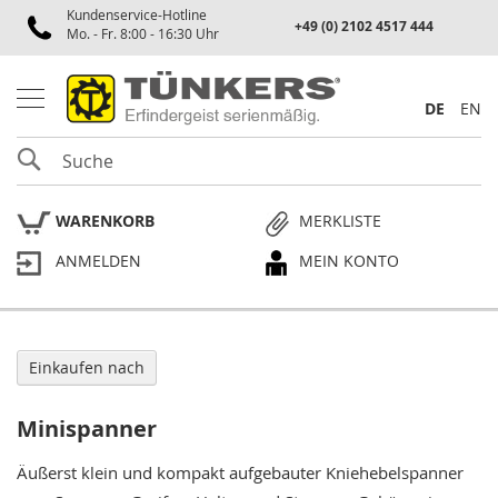
Kundenservice-Hotline
Spannen
+49 (0) 2102 4517 444
Mo. - Fr. 8:00 - 16:30 Uhr
P
n
e
DE
EN
u
m
SUCHE
a
t
i
WARENKORB
MERKLISTE
k
s
ANMELDEN
MEIN KONTO
p
a
n
n
e
r
Einkaufen nach
P
Minispanner
l
a
n
Äußerst klein und kompakt aufgebauter Kniehebelspanner
p