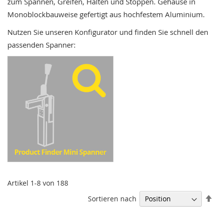
zum Spannen, Greifen, Halten und Stoppen. Gehäuse in
a
Monoblockbauweise gefertigt aus hochfestem Aluminium.
r
a
Nutzen Sie unseren Konfigurator und finden Sie schnell den
l
l
passenden Spanner:
e
zum Minispanner Konfigurator
l
-
S
p
a
n
n
e
r
P
n
e
Artikel
1
-
8
von
188
u
m
In
Sortieren nach
a
ab
t
Re