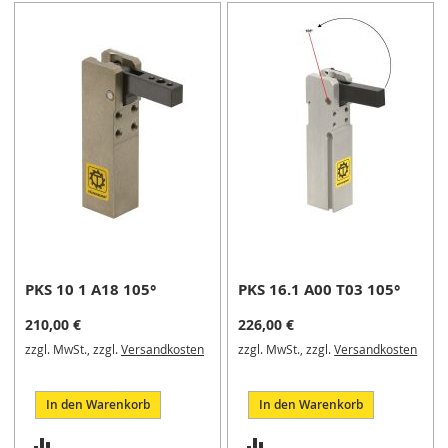
i
k
G
r
e
i
f
e
r
/
M
a
g
n
e
t
PKS 10 1 A18 105°
PKS 16.1 A00 T03 105°
g
210,00 €
226,00 €
r
e
zzgl. MwSt., zzgl.
Versandkosten
zzgl. MwSt., zzgl.
Versandkosten
i
f
e
In den Warenkorb
In den Warenkorb
r
ZUR
ZUR