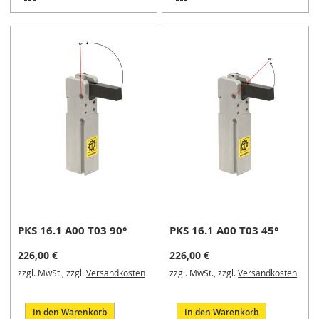
M
VERGLEICHSLISTE
VERGLEICHSLISTE
i
n
HINZUFÜGEN
HINZUFÜGEN
i
s
p
a
n
n
e
r
S
c
h
w
e
PKS 16.1 A00 T03 90°
PKS 16.1 A00 T03 45°
n
k
226,00 €
226,00 €
s
zzgl. MwSt., zzgl.
Versandkosten
zzgl. MwSt., zzgl.
Versandkosten
p
a
n
In den Warenkorb
In den Warenkorb