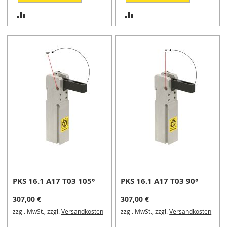
n
e
ZUR
ZUR
r
VERGLEICHSLISTE
VERGLEICHSLISTE
S
HINZUFÜGEN
HINZUFÜGEN
c
h
n
e
l
l
s
p
a
n
n
e
r
h
PKS 16.1 A17 T03 105°
PKS 16.1 A17 T03 90°
o
r
307,00 €
307,00 €
i
zzgl. MwSt., zzgl.
Versandkosten
zzgl. MwSt., zzgl.
Versandkosten
z
o