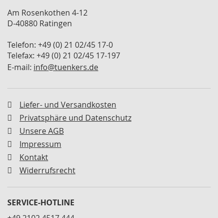
Am Rosenkothen 4-12
V
D-40880 Ratingen
a
r
i
Telefon: +49 (0) 21 02/45 17-0
o
Telefax: +49 (0) 21 02/45 17-197
s
E-mail:
info@tuenkers.de
p
a
n
n
Liefer- und Versandkosten
e
r
Privatsphäre und Datenschutz
Unsere AGB
U
Impressum
n
i
Kontakt
v
Widerrufsrecht
e
r
s
a
SERVICE-HOTLINE
l