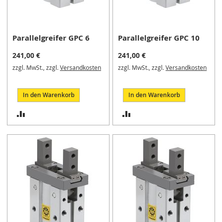
i
k
G
r
Parallelgreifer GPC 6
Parallelgreifer GPC 10
e
i
241,00 €
241,00 €
f
e
zzgl. MwSt., zzgl.
Versandkosten
zzgl. MwSt., zzgl.
Versandkosten
r
/
In den Warenkorb
In den Warenkorb
M
a
ZUR
ZUR
g
n
VERGLEICHSLISTE
VERGLEICHSLISTE
e
t
HINZUFÜGEN
HINZUFÜGEN
g
r
e
i
f
e
r