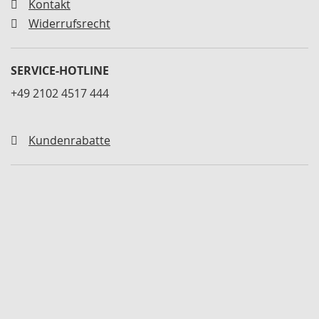
a
Kontakt
r
Widerrufsrecht
a
t
u
SERVICE-HOTLINE
r
s
+49 2102 4517 444
ä
t
z
e
Kundenrabatte
u
n
d
D
i
c
h
t
s
ä
t
z
e