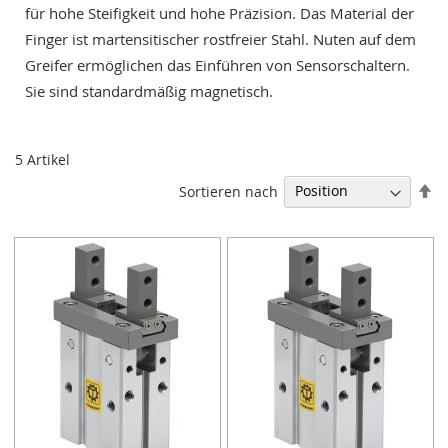
für hohe Steifigkeit und hohe Präzision. Das Material der
a
r
Finger ist martensitischer rostfreier Stahl. Nuten auf dem
a
Greifer ermöglichen das Einführen von Sensorschaltern.
l
l
Sie sind standardmäßig magnetisch.
e
l
-
5
Artikel
S
p
In
Sortieren nach
a
ab
n
Re
n
e
r
P
n
e
u
m
a
t