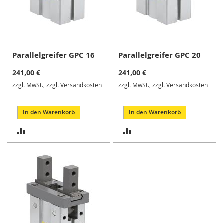
M
i
n
i
s
p
Parallelgreifer GPC 16
Parallelgreifer GPC 20
a
241,00 €
241,00 €
n
n
zzgl. MwSt., zzgl.
Versandkosten
zzgl. MwSt., zzgl.
Versandkosten
e
r
In den Warenkorb
In den Warenkorb
S
ZUR
ZUR
c
h
VERGLEICHSLISTE
VERGLEICHSLISTE
w
e
HINZUFÜGEN
HINZUFÜGEN
n
k
s
p
a
n