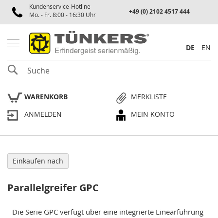
Kundenservice-Hotline
Spannen
+49 (0) 2102 4517 444
Mo. - Fr. 8:00 - 16:30 Uhr
P
n
e
DE
EN
u
m
SUCHE
a
t
i
WARENKORB
MERKLISTE
k
s
ANMELDEN
MEIN KONTO
p
a
n
n
e
r
Einkaufen nach
P
Parallelgreifer GPC
l
a
n
Die Serie GPC verfügt über eine integrierte Linearführung
p