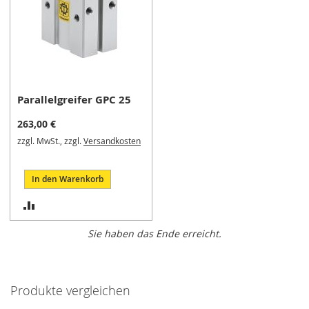
n
e
r
S
c
h
n
Parallelgreifer GPC 25
e
l
263,00 €
l
zzgl. MwSt., zzgl.
Versandkosten
s
p
a
In den Warenkorb
n
n
ZUR
e
VERGLEICHSLISTE
r
Sie haben das Ende erreicht.
h
HINZUFÜGEN
o
r
i
Produkte vergleichen
z
o