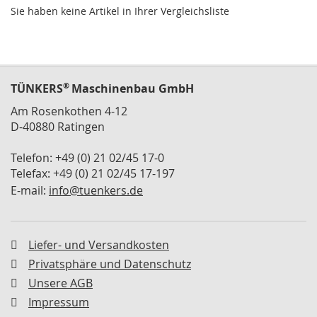
n
Sie haben keine Artikel in Ihrer Vergleichsliste
t
a
l
A
®
TÜNKERS
Maschinenbau GmbH
b
s
Am Rosenkothen 4-12
t
D-40880 Ratingen
i
m
Telefon: +49 (0) 21 02/45 17-0
m
p
Telefax: +49 (0) 21 02/45 17-197
l
E-mail:
info@tuenkers.de
a
t
t
e
Liefer- und Versandkosten
n
Privatsphäre und Datenschutz
R
Unsere AGB
e
Impressum
p