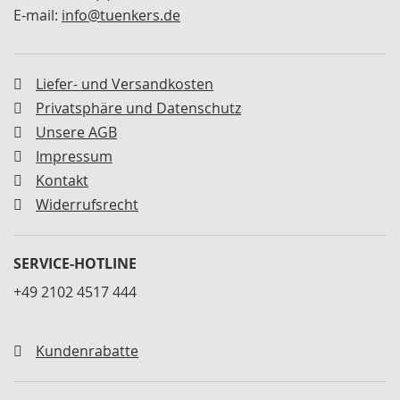
M
E-mail:
info@tuenkers.de
i
n
i
s
Liefer- und Versandkosten
p
Privatsphäre und Datenschutz
a
n
Unsere AGB
n
Impressum
e
Kontakt
r
Widerrufsrecht
S
c
h
SERVICE-HOTLINE
w
e
+49 2102 4517 444
n
k
s
Kundenrabatte
p
a
n