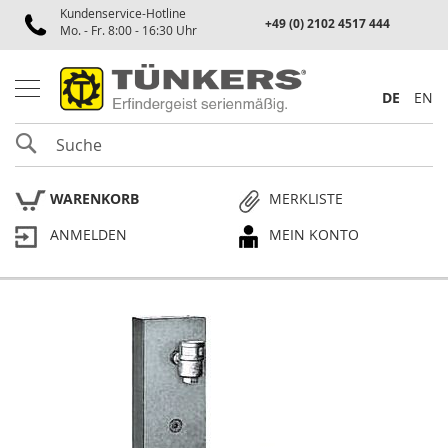
Kundenservice-Hotline
Spannen
+49 (0) 2102 4517 444
Mo. - Fr. 8:00 - 16:30 Uhr
P
n
e
DE
EN
u
m
SUCHE
a
t
i
WARENKORB
MERKLISTE
k
s
ANMELDEN
MEIN KONTO
p
a
n
n
e
Skip
r
to
the
P
end
l
of
a
the
n
p
images