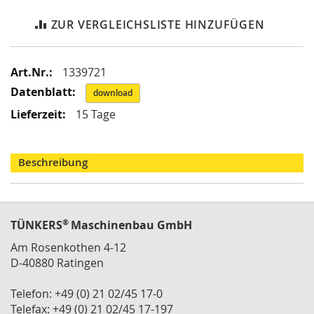
i
k
ZUR VERGLEICHSLISTE HINZUFÜGEN
G
r
e
i
Mehr
1339721
f
Informationen
download
e
r
15 Tage
/
M
a
Beschreibung
g
n
e
t
g
®
TÜNKERS
Maschinenbau GmbH
r
e
Am Rosenkothen 4-12
i
D-40880 Ratingen
f
e
Telefon: +49 (0) 21 02/45 17-0
r
Telefax: +49 (0) 21 02/45 17-197