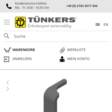
Kundenservice-Hotline
Spannen
+49 (0) 2102 4517 444
Mo. - Fr. 8:00 - 16:30 Uhr
P
n
e
DE
EN
u
m
SUCHE
a
t
i
WARENKORB
MERKLISTE
k
s
ANMELDEN
MEIN KONTO
p
a
n
n
e
Skip
r
to
the
P
end
l
of
a
the
n
p
images