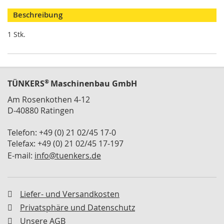
M
Beschreibung
i
n
1 Stk.
i
s
p
a
n
n
®
TÜNKERS
Maschinenbau GmbH
e
Am Rosenkothen 4-12
r
D-40880 Ratingen
S
c
Telefon: +49 (0) 21 02/45 17-0
h
Telefax: +49 (0) 21 02/45 17-197
w
E-mail:
info@tuenkers.de
e
n
k
s
Liefer- und Versandkosten
p
a
Privatsphäre und Datenschutz
n
Unsere AGB