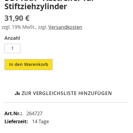
i
to
Stiftziehzylinder
k
the
G
beginning
31,90 €
r
of
e
the
zzgl. 19% MwSt., zzgl.
Versandkosten
i
images
f
Anzahl
gallery
e
r
/
M
a
In den Warenkorb
g
n
e
t
g
ZUR VERGLEICHSLISTE HINZUFÜGEN
r
e
i
Mehr
264727
f
Informationen
e
14 Tage
r