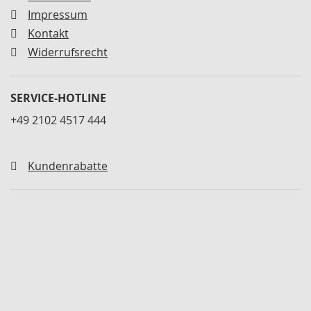
n
Impressum
e
r
Kontakt
Widerrufsrecht
S
c
h
n
SERVICE-HOTLINE
e
+49 2102 4517 444
l
l
s
p
Kundenrabatte
a
n
n
e
r
h
o
r
i
z
o