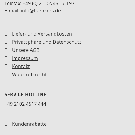
Telefax: +49 (0) 21 02/45 17-197
M
i
E-mail:
info@tuenkers.de
n
i
s
p
Liefer- und Versandkosten
a
Privatsphäre und Datenschutz
n
n
Unsere AGB
e
Impressum
r
Kontakt
S
Widerrufsrecht
c
h
w
SERVICE-HOTLINE
e
n
+49 2102 4517 444
k
s
p
Kundenrabatte
a
n