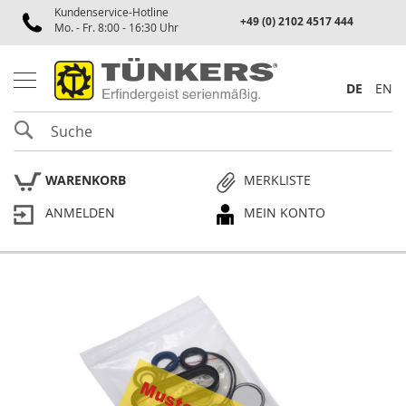
Kundenservice-Hotline
Spannen
+49 (0) 2102 4517 444
Mo. - Fr. 8:00 - 16:30 Uhr
P
n
e
DE
EN
u
m
SUCHE
a
t
i
WARENKORB
MERKLISTE
k
s
ANMELDEN
MEIN KONTO
p
a
n
n
e
Skip
r
to
the
P
end
l
of
a
the
n
p
images