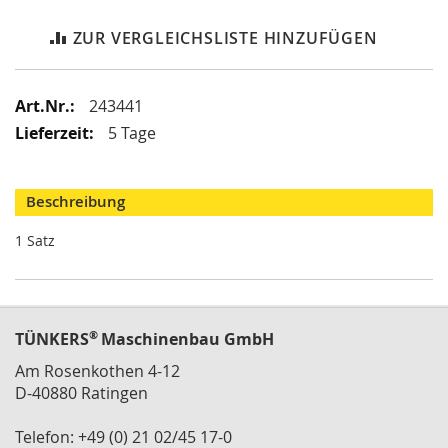
i
k
ZUR VERGLEICHSLISTE HINZUFÜGEN
G
r
e
i
Mehr
243441
f
Informationen
5 Tage
e
r
/
M
Beschreibung
a
g
1 Satz
n
e
t
g
r
®
TÜNKERS
Maschinenbau GmbH
e
i
Am Rosenkothen 4-12
f
D-40880 Ratingen
e
r
Telefon: +49 (0) 21 02/45 17-0