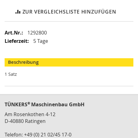
i
k
ZUR VERGLEICHSLISTE HINZUFÜGEN
G
r
e
i
Mehr
1292800
f
Informationen
5 Tage
e
r
/
M
Beschreibung
a
g
1 Satz
n
e
t
g
r
®
TÜNKERS
Maschinenbau GmbH
e
i
Am Rosenkothen 4-12
f
D-40880 Ratingen
e
r
Telefon: +49 (0) 21 02/45 17-0