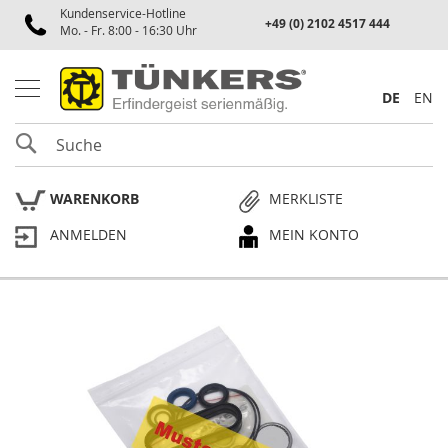
Kundenservice-Hotline
Spannen
+49 (0) 2102 4517 444
Mo. - Fr. 8:00 - 16:30 Uhr
P
n
e
DE
EN
u
m
SUCHE
a
t
i
WARENKORB
MERKLISTE
k
s
ANMELDEN
MEIN KONTO
p
a
n
n
e
Skip
r
to
the
P
end
l
of
a
the
n
p
images