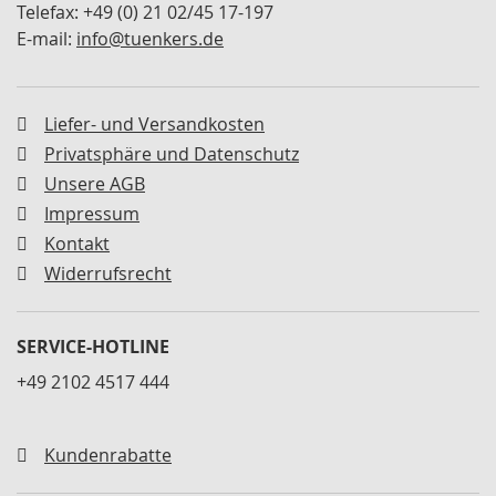
Telefax: +49 (0) 21 02/45 17-197
M
i
E-mail:
info@tuenkers.de
n
i
s
p
Liefer- und Versandkosten
a
Privatsphäre und Datenschutz
n
n
Unsere AGB
e
Impressum
r
Kontakt
S
Widerrufsrecht
c
h
w
SERVICE-HOTLINE
e
n
+49 2102 4517 444
k
s
p
Kundenrabatte
a
n