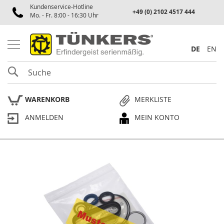
Kundenservice-Hotline
Spannen
+49 (0) 2102 4517 444
Mo. - Fr. 8:00 - 16:30 Uhr
P
n
e
DE
EN
u
m
SUCHE
a
t
i
WARENKORB
MERKLISTE
k
s
ANMELDEN
MEIN KONTO
p
a
n
n
e
Skip
r
to
the
P
end
l
of
a
the
n
p
images