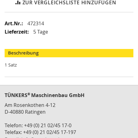
i
ZUR VERGLEICHSLISTE HINZUFÜGEN
k
G
r
Mehr
472314
e
Informationen
i
5 Tage
f
e
r
Beschreibung
/
M
1 Satz
a
g
n
e
t
®
TÜNKERS
g
Maschinenbau GmbH
r
Am Rosenkothen 4-12
e
D-40880 Ratingen
i
f
e
Telefon: +49 (0) 21 02/45 17-0
r
Telefax: +49 (0) 21 02/45 17-197