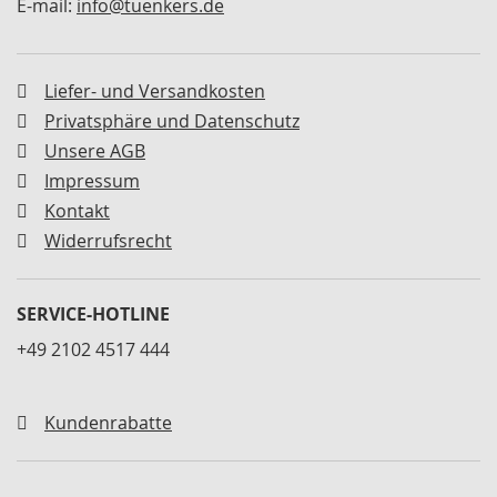
E-mail:
info@tuenkers.de
M
i
n
i
Liefer- und Versandkosten
s
p
Privatsphäre und Datenschutz
a
Unsere AGB
n
Impressum
n
e
Kontakt
r
Widerrufsrecht
S
c
h
SERVICE-HOTLINE
w
+49 2102 4517 444
e
n
k
s
Kundenrabatte
p
a
n