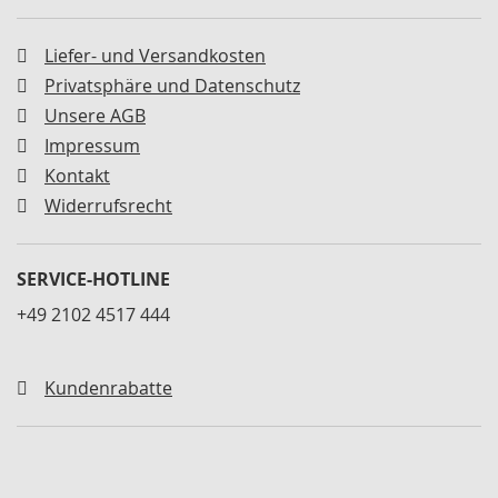
M
i
Liefer- und Versandkosten
n
i
Privatsphäre und Datenschutz
s
Unsere AGB
p
a
Impressum
n
Kontakt
n
e
Widerrufsrecht
r
S
SERVICE-HOTLINE
c
h
+49 2102 4517 444
w
e
n
Kundenrabatte
k
s
p
a
n