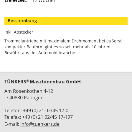
12 Wochen
i
k
G
r
Beschreibung
e
i
inkl. Abstecker
f
e
Trommelantriebe mit maximalem Drehmoment bei äußerst
r
kompakter Bauform gibt es so seit mehr als 10 Jahren.
/
Bewährt aus der Automobilbranche.
M
a
g
n
e
®
TÜNKERS
Maschinenbau GmbH
t
g
Am Rosenkothen 4-12
r
D-40880 Ratingen
e
i
Telefon: +49 (0) 21 02/45 17-0
f
Telefax: +49 (0) 21 02/45 17-197
e
E-mail:
info@tuenkers.de
r