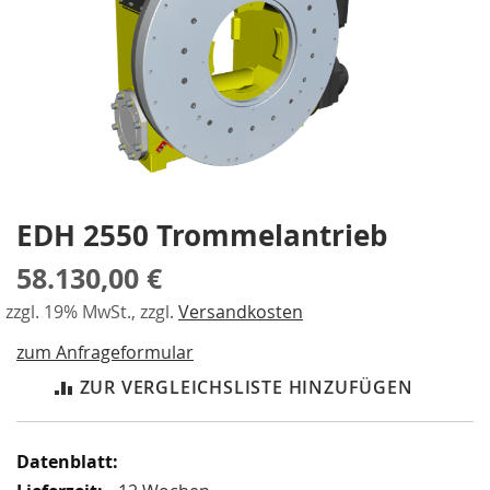
a
gallery
r
a
l
l
e
l
-
S
p
a
EDH 2550 Trommelantrieb
Skip
n
to
n
58.130,00 €
the
e
beginning
r
zzgl. 19% MwSt., zzgl.
Versandkosten
of
the
P
zum Anfrageformular
images
n
gallery
ZUR VERGLEICHSLISTE HINZUFÜGEN
e
u
m
a
Mehr
t
Informationen