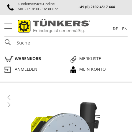
Kundenservice-Hotline
Spannen
+49 (0) 2102 4517 444
Mo. - Fr. 8:00 - 16:30 Uhr
P
n
e
DE
EN
u
m
SUCHE
a
t
i
WARENKORB
MERKLISTE
k
s
ANMELDEN
MEIN KONTO
p
a
n
n
e
Skip
r
to
the
P
end
l
of
a
the
n
p
images