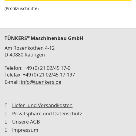
M
(Profilzuschnitte)
i
n
i
s
p
®
TÜNKERS
Maschinenbau GmbH
a
n
Am Rosenkothen 4-12
n
D-40880 Ratingen
e
r
Telefon: +49 (0) 21 02/45 17-0
S
Telefax: +49 (0) 21 02/45 17-197
c
E-mail:
info@tuenkers.de
h
w
e
n
Liefer- und Versandkosten
k
Privatsphäre und Datenschutz
s
p
Unsere AGB
a
Impressum
n