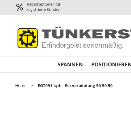
Spannen
Rabattoptionen für
Pneumatikspanner
registrierte Kunden
Planparallel-
Spanner
Pneumatik
Greifer
/
Magnetgreifer
Minispanner
SPANNEN
POSITIONIERE
Schwenkspanner
Schnellspanner
horizontal
Home
EGT091 kpl. - Eckverbindung 50 50 50
Abstimmplatten
Reparatursätze
Skip
und
to
Dichtsätze
the
Variospanner
end
of
Universalspanner
the