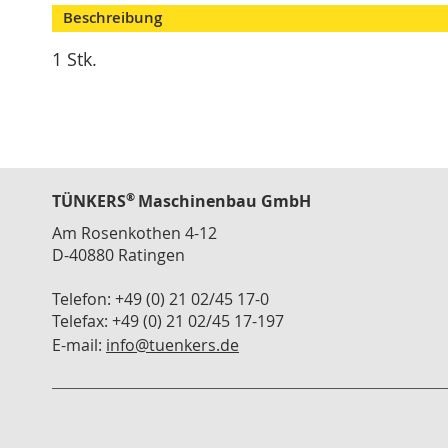
gallery
Modulspanner
Beschreibung
Vertikalspanner
1 Stk.
Horizontalspanner
Kombispanner
VH
Schubstangenspanner
Verschlussspanner
®
TÜNKERS
Maschinenbau GmbH
Abstecker
Am Rosenkothen 4-12
Spannzange
D-40880 Ratingen
T
Serie
Telefon: +49 (0) 21 02/45 17-0
Telefax: +49 (0) 21 02/45 17-197
Zubehör
Konsolen
E-mail:
info@tuenkers.de
Winkelanbindung
Schlauch
Schnellwechselkupplung