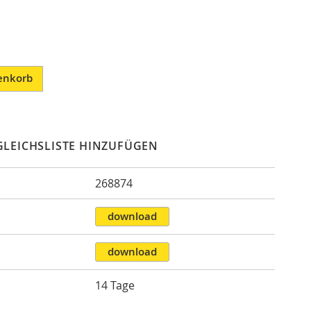
enkorb
GLEICHSLISTE HINZUFÜGEN
268874
n
download
download
14 Tage