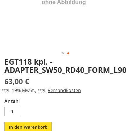
a
gallery
r
a
l
l
e
l
-
S
p
EGT118 kpl. -
a
Skip
n
to
ADAPTER_SW50_RD40_FORM_L90
n
the
e
beginning
63,00 €
r
of
the
zzgl. 19% MwSt., zzgl.
Versandkosten
P
images
n
Anzahl
gallery
e
u
m
a
t
In den Warenkorb