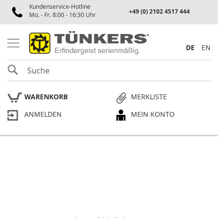
Kundenservice-Hotline
Spannen
+49 (0) 2102 4517 444
Mo. - Fr. 8:00 - 16:30 Uhr
P
n
e
DE
EN
u
m
SUCHE
a
t
i
WARENKORB
MERKLISTE
k
s
ANMELDEN
MEIN KONTO
p
a
n
n
e
Skip
r
to
the
P
end
l
of
a
the
n
p
images