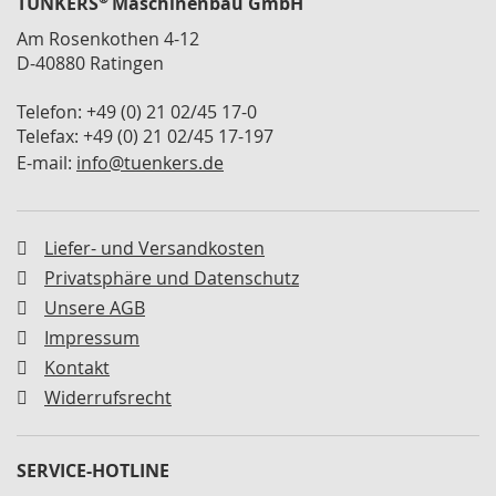
TÜNKERS
Maschinenbau GmbH
M
i
Am Rosenkothen 4-12
n
D-40880 Ratingen
i
s
Telefon: +49 (0) 21 02/45 17-0
p
Telefax: +49 (0) 21 02/45 17-197
a
E-mail:
n
info@tuenkers.de
n
e
r
Liefer- und Versandkosten
S
Privatsphäre und Datenschutz
c
Unsere AGB
h
w
Impressum
e
Kontakt
n
k
Widerrufsrecht
s
p
a
SERVICE-HOTLINE
n