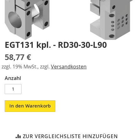
a
gallery
r
a
l
l
e
l
EGT131 kpl. - RD30-30-L90
Skip
-
to
S
58,77 €
the
p
beginning
a
zzgl. 19% MwSt., zzgl.
Versandkosten
of
n
the
n
Anzahl
images
e
gallery
r
P
In den Warenkorb
n
e
u
m
a
t
ZUR VERGLEICHSLISTE HINZUFÜGEN