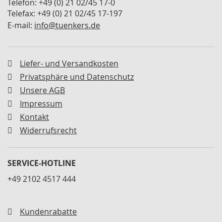
Telefon: +49 (0) 21 02/45 17-0
M
Telefax: +49 (0) 21 02/45 17-197
i
E-mail:
info@tuenkers.de
n
i
s
p
a
Liefer- und Versandkosten
n
Privatsphäre und Datenschutz
n
Unsere AGB
e
r
Impressum
Kontakt
S
c
Widerrufsrecht
h
w
e
SERVICE-HOTLINE
n
k
+49 2102 4517 444
s
p
a
Kundenrabatte
n