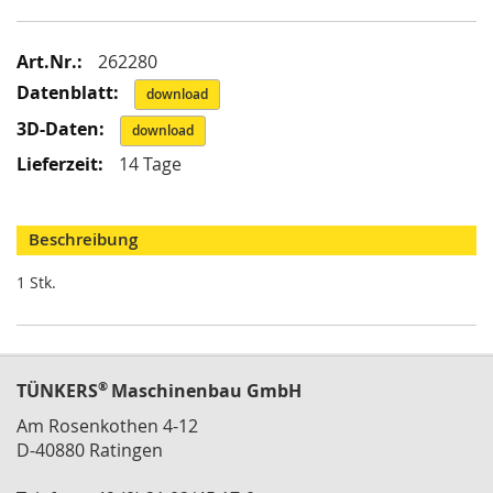
i
k
G
Mehr
262280
r
Informationen
e
download
i
f
download
e
14 Tage
r
/
M
a
Beschreibung
g
n
1 Stk.
e
t
g
r
e
®
TÜNKERS
Maschinenbau GmbH
i
f
Am Rosenkothen 4-12
e
D-40880 Ratingen
r