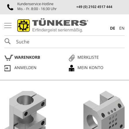
Kundenservice-Hotline
Spannen
+49 (0) 2102 4517 444
Mo. - Fr. 8:00 - 16:30 Uhr
P
n
e
DE
EN
u
m
SUCHE
a
t
i
WARENKORB
MERKLISTE
k
s
ANMELDEN
MEIN KONTO
p
a
n
n
e
Skip
r
to
the
P
end
l
of
a
the
n
p
images