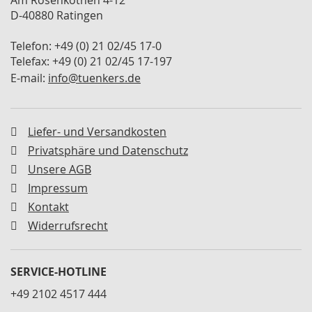
Am Rosenkothen 4-12
M
D-40880 Ratingen
i
n
Telefon: +49 (0) 21 02/45 17-0
i
Telefax: +49 (0) 21 02/45 17-197
s
p
E-mail:
info@tuenkers.de
a
n
n
e
Liefer- und Versandkosten
r
Privatsphäre und Datenschutz
S
Unsere AGB
c
Impressum
h
Kontakt
w
e
Widerrufsrecht
n
k
s
SERVICE-HOTLINE
p
a
+49 2102 4517 444
n