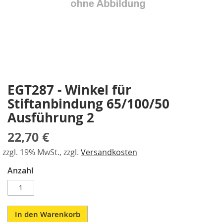
a
gallery
r
a
l
l
e
l
-
S
EGT287 - Winkel für
Skip
p
to
Stiftanbindung 65/100/50
a
the
n
Ausführung 2
beginning
n
of
e
22,70 €
the
r
images
zzgl. 19% MwSt., zzgl.
Versandkosten
gallery
P
n
Anzahl
e
u
m
a
In den Warenkorb
t