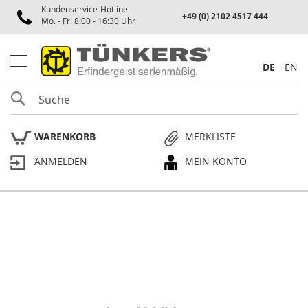
Kundenservice-Hotline
Spannen
+49 (0) 2102 4517 444
Mo. - Fr. 8:00 - 16:30 Uhr
P
n
e
DE
EN
u
m
SUCHE
a
t
i
WARENKORB
MERKLISTE
k
s
ANMELDEN
MEIN KONTO
p
a
n
n
e
Skip
r
to
the
P
end
l
of
a
the
n
p
images