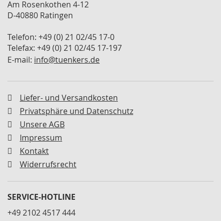
Am Rosenkothen 4-12
M
D-40880 Ratingen
i
n
i
Telefon: +49 (0) 21 02/45 17-0
s
Telefax: +49 (0) 21 02/45 17-197
p
E-mail:
info@tuenkers.de
a
n
n
e
Liefer- und Versandkosten
r
Privatsphäre und Datenschutz
S
Unsere AGB
c
Impressum
h
w
Kontakt
e
Widerrufsrecht
n
k
s
p
SERVICE-HOTLINE
a
+49 2102 4517 444
n