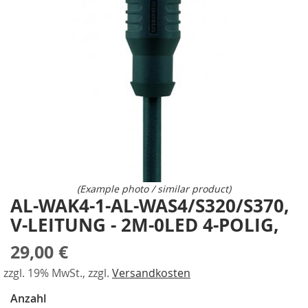
a
gallery
r
a
l
l
e
l
-
S
p
a
n
n
e
(Example photo / similar product)
r
AL-WAK4-1-AL-WAS4/S320/S370,
Skip
to
V-LEITUNG - 2M-0LED 4-POLIG,
P
the
n
beginning
e
29,00 €
of
u
the
m
zzgl. 19% MwSt., zzgl.
Versandkosten
images
a
Anzahl
t
gallery