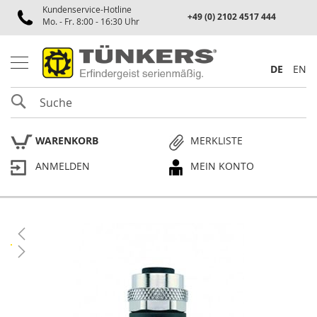
Kundenservice-Hotline
Spannen
+49 (0) 2102 4517 444
Mo. - Fr. 8:00 - 16:30 Uhr
P
n
e
DE
EN
u
m
SUCHE
a
t
i
WARENKORB
MERKLISTE
k
s
ANMELDEN
MEIN KONTO
p
a
n
n
e
Skip
r
to
the
P
end
l
of
a
the
n
p
images