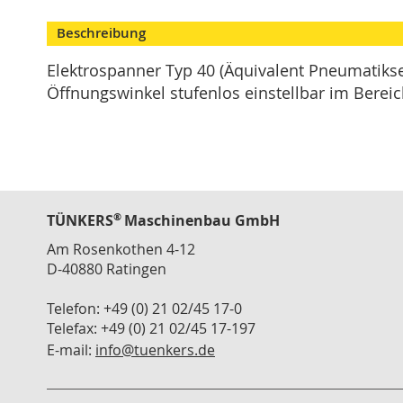
Skip
Modulspanner
to
Beschreibung
Vertikalspanner
the
beginning
Horizontalspanner
Elektrospanner Typ 40 (Äquivalent Pneumatikse
of
Öffnungswinkel stufenlos einstellbar im Bereic
Kombispanner
the
VH
images
gallery
Schubstangenspanner
Verschlussspanner
Abstecker
Spannzange
®
TÜNKERS
Maschinenbau GmbH
T
Am Rosenkothen 4-12
Serie
D-40880 Ratingen
Zubehör
Telefon: +49 (0) 21 02/45 17-0
Konsolen
Telefax: +49 (0) 21 02/45 17-197
Winkelanbindung
E-mail:
info@tuenkers.de
Schlauch
Schnellwechselkupplung