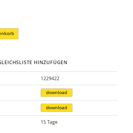
enkorb
GLEICHSLISTE HINZUFÜGEN
1229422
n
download
download
15 Tage