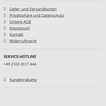
n
e
Liefer- und Versandkosten
r
Privatsphäre und Datenschutz
S
Unsere AGB
c
h
Impressum
n
Kontakt
e
Widerrufsrecht
l
l
s
p
SERVICE-HOTLINE
a
+49 2102 4517 444
n
n
e
r
Kundenrabatte
h
o
r
i
z
o