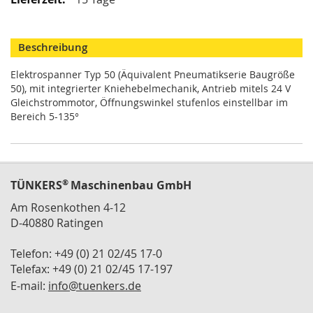
M
i
n
Beschreibung
i
s
Elektrospanner Typ 50 (Äquivalent Pneumatikserie Baugröße
p
50), mit integrierter Kniehebelmechanik, Antrieb mitels 24 V
a
n
Gleichstrommotor, Öffnungswinkel stufenlos einstellbar im
n
Bereich 5-135°
e
r
S
c
®
TÜNKERS
Maschinenbau GmbH
h
Am Rosenkothen 4-12
w
D-40880 Ratingen
e
n
k
Telefon: +49 (0) 21 02/45 17-0
s
Telefax: +49 (0) 21 02/45 17-197
p
E-mail:
info@tuenkers.de
a
n