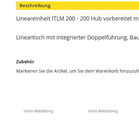
beginning
Modulspanner
Beschreibung
of
Vertikalspanner
the
Lineareinheit ITLM 200 - 200 Hub vorbereitet 
images
Horizontalspanner
gallery
Kombispanner
Lineartisch mit integrierter Doppelführung, 
VH
Schubstangenspanner
Verschlussspanner
Zubehör
Abstecker
Markieren Sie die Artikel, um Sie dem Warenkorb hinzuzu
Spannzange
T
Serie
Zubehör
Konsolen
Winkelanbindung
Schlauch
Schnellwechselkupplung