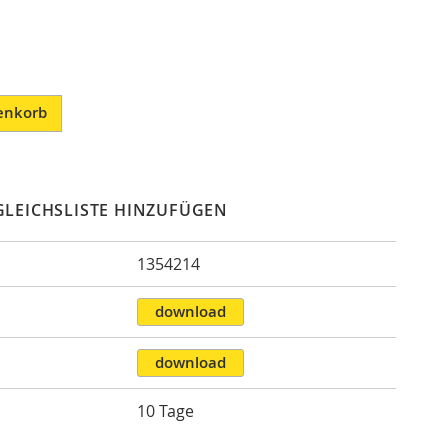
enkorb
GLEICHSLISTE HINZUFÜGEN
1354214
n
download
download
10 Tage