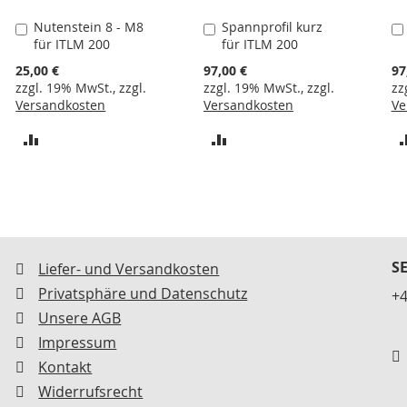
Nutenstein 8 - M8
Spannprofil kurz
In
In
für ITLM 200
für ITLM 200
den
den
Warenkorb
Warenkorb
25,00 €
97,00 €
97
zzgl. 19% MwSt., zzgl.
zzgl. 19% MwSt., zzgl.
zz
Versandkosten
Versandkosten
Ve
ZUR
ZUR
VERGLEICHSLISTE
VERGLEICHSLISTE
HINZUFÜGEN
HINZUFÜGEN
S
Liefer- und Versandkosten
Privatsphäre und Datenschutz
+4
Unsere AGB
Impressum
Kontakt
Widerrufsrecht