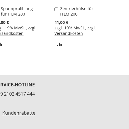
Spannprofil lang
Zentrierhülse für
In
In
für ITLM 200
ITLM 200
den
den
Warenkorb
Warenkorb
,00 €
41,00 €
gl. 19% MwSt., zzgl.
zzgl. 19% MwSt., zzgl.
rsandkosten
Versandkosten
ZUR
ZUR
VERGLEICHSLISTE
VERGLEICHSLISTE
HINZUFÜGEN
HINZUFÜGEN
ERVICE-HOTLINE
9 2102 4517 444
Kundenrabatte