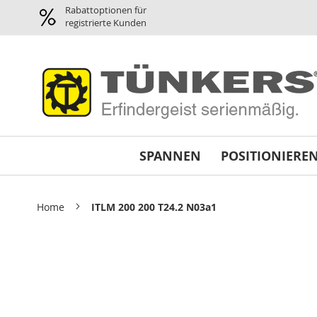
Spannen
Rabattoptionen für
Pneumatikspanner
registrierte Kunden
Planparallel-
Spanner
Pneumatik
Greifer
/
Magnetgreifer
Minispanner
SPANNEN
POSITIONIERE
Schwenkspanner
Schnellspanner
horizontal
Home
ITLM 200 200 T24.2 N03a1
Abstimmplatten
Reparatursätze
Skip
und
to
Dichtsätze
the
Variospanner
end
of
Universalspanner
the