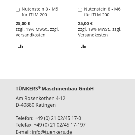
Kabel
Nutenstein 8 - M5
Nutenstein 8 - M6
In
In
Verbinder
für ITLM 200
für ITLM 200
den
den
Elektrisch
Warenkorb
Warenkorb
25,00 €
25,00 €
Verbinder
zzgl. 19% MwSt., zzgl.
zzgl. 19% MwSt., zzgl.
Pneumatik
Versandkosten
Versandkosten
Parallelgreifer
ZUR
ZUR
Winkelgreifer
GPA
VERGLEICHSLISTE
VERGLEICHSLISTE
Parallelgreifer
HINZUFÜGEN
HINZUFÜGEN
GPB
Parallelgreifer
GPC
®
TÜNKERS
Maschinenbau GmbH
Parallelgreifer
Am Rosenkothen 4-12
GP
D-40880 Ratingen
80
Zubehör
Telefon: +49 (0) 21 02/45 17-0
Telefax: +49 (0) 21 02/45 17-197
Positionieren
Pneumatikzylinder
E-mail:
info@tuenkers.de