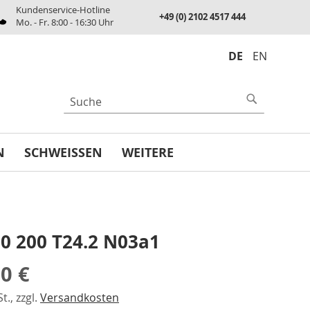
Kundenservice-Hotline
+49 (0) 2102 4517 444
Mo. - Fr. 8:00 - 16:30 Uhr
DE
EN
UCHE
Suche
N
SCHWEISSEN
WEITERE
0 200 T24.2 N03a1
00 €
t., zzgl.
Versandkosten