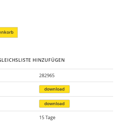
enkorb
GLEICHSLISTE HINZUFÜGEN
282965
n
download
download
15 Tage