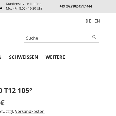
Kundenservice-Hotline
+49 (0) 2102 4517 444
Mo. - Fr. 8:00 - 16:30 Uhr
DE
EN
UCHE
Suche
N
SCHWEISSEN
WEITERE
0 T12 105°
 €
t., zzgl.
Versandkosten