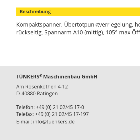
Skip
Modulspanner
to
Beschreibung
Vertikalspanner
the
beginning
Horizontalspanner
Kompaktspanner, Übertotpunktverriegelung, hor
of
rückseitig, Spannarm A10 (mittig), 105° max Ö
Kombispanner
the
VH
images
gallery
Schubstangenspanner
Verschlussspanner
Abstecker
Spannzange
®
TÜNKERS
Maschinenbau GmbH
T
Am Rosenkothen 4-12
Serie
D-40880 Ratingen
Zubehör
Telefon: +49 (0) 21 02/45 17-0
Konsolen
Telefax: +49 (0) 21 02/45 17-197
Winkelanbindung
E-mail:
info@tuenkers.de
Schlauch
Schnellwechselkupplung