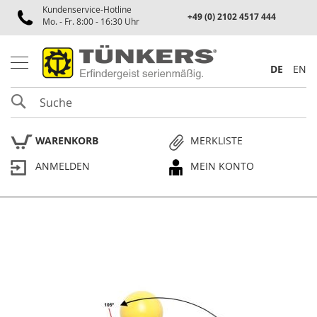
Kundenservice-Hotline
Spannen
+49 (0) 2102 4517 444
Mo. - Fr. 8:00 - 16:30 Uhr
P
n
e
DE
EN
u
m
SUCHE
a
t
i
WARENKORB
MERKLISTE
k
s
ANMELDEN
MEIN KONTO
p
a
n
n
e
Skip
r
to
the
P
end
l
of
a
the
n
p
images