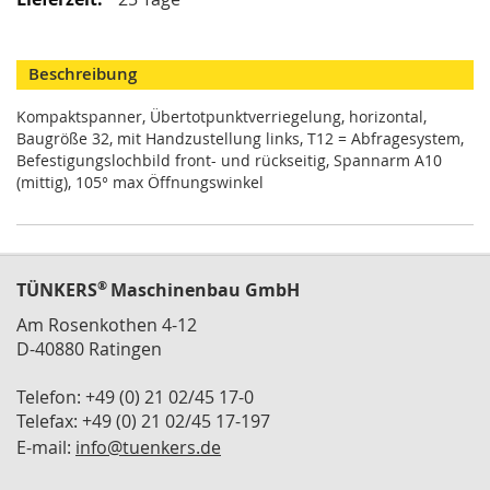
M
i
n
Beschreibung
i
s
Kompaktspanner, Übertotpunktverriegelung, horizontal,
p
Baugröße 32, mit Handzustellung links, T12 = Abfragesystem,
a
n
Befestigungslochbild front- und rückseitig, Spannarm A10
n
(mittig), 105° max Öffnungswinkel
e
r
S
c
®
TÜNKERS
Maschinenbau GmbH
h
Am Rosenkothen 4-12
w
D-40880 Ratingen
e
n
k
Telefon: +49 (0) 21 02/45 17-0
s
Telefax: +49 (0) 21 02/45 17-197
p
E-mail:
info@tuenkers.de
a
n