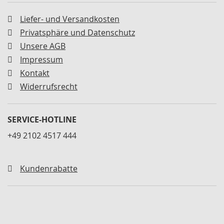
n
e
Liefer- und Versandkosten
r
Privatsphäre und Datenschutz
S
Unsere AGB
c
h
Impressum
n
Kontakt
e
Widerrufsrecht
l
l
s
p
SERVICE-HOTLINE
a
+49 2102 4517 444
n
n
e
r
Kundenrabatte
h
o
r
i
z
o