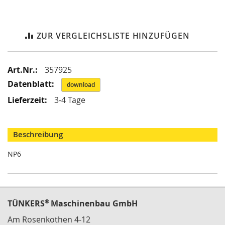
i
k
G
r
ZUR VERGLEICHSLISTE HINZUFÜGEN
e
i
f
Mehr
e
357925
r
Informationen
download
/
M
3-4 Tage
a
g
n
Beschreibung
e
t
NP6
g
r
e
i
f
e
®
TÜNKERS
Maschinenbau GmbH
r
Am Rosenkothen 4-12