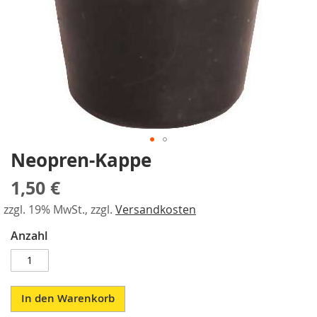
a
gallery
r
a
l
l
e
l
-
S
p
a
Neopren-Kappe
Skip
n
to
n
1,50 €
the
e
r
beginning
zzgl. 19% MwSt., zzgl.
Versandkosten
of
P
the
Anzahl
n
images
e
gallery
u
m
a
In den Warenkorb
t