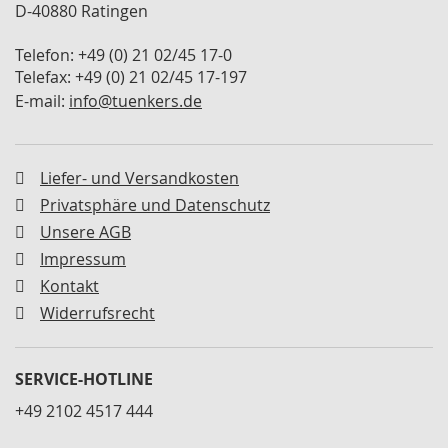
D-40880 Ratingen
M
i
n
Telefon: +49 (0) 21 02/45 17-0
i
Telefax: +49 (0) 21 02/45 17-197
s
E-mail:
info@tuenkers.de
p
a
n
n
Liefer- und Versandkosten
e
r
Privatsphäre und Datenschutz
Unsere AGB
S
Impressum
c
h
Kontakt
w
Widerrufsrecht
e
n
k
s
SERVICE-HOTLINE
p
+49 2102 4517 444
a
n