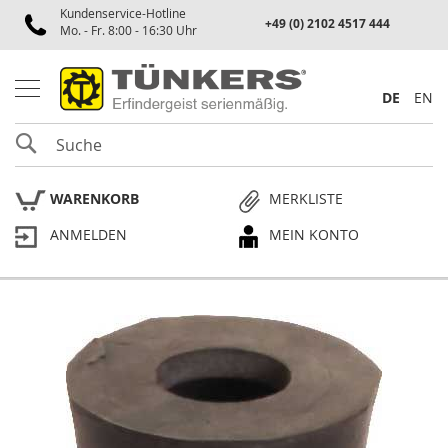
Kundenservice-Hotline
Spannen
+49 (0) 2102 4517 444
Mo. - Fr. 8:00 - 16:30 Uhr
P
n
e
DE
EN
u
m
SUCHE
a
t
i
WARENKORB
MERKLISTE
k
s
ANMELDEN
MEIN KONTO
p
a
n
n
e
Skip
r
to
the
P
end
l
of
a
the
n
p
images