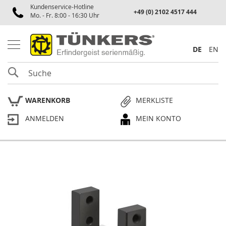
Kundenservice-Hotline
Spannen
+49 (0) 2102 4517 444
Mo. - Fr. 8:00 - 16:30 Uhr
P
n
e
DE
EN
u
m
SUCHE
a
t
i
WARENKORB
MERKLISTE
k
s
ANMELDEN
MEIN KONTO
p
a
n
n
e
Skip
r
to
the
P
end
l
of
a
the
n
p
images