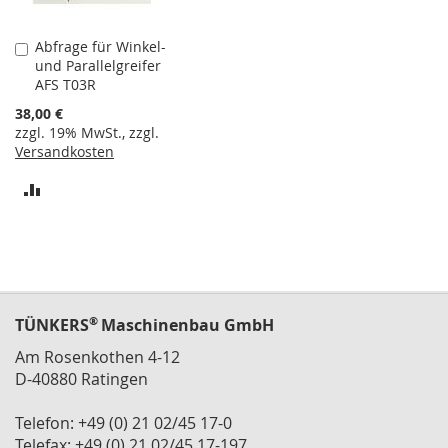
n
e
r
Abfrage für Winkel-
In
und Parallelgreifer
den
S
AFS T03R
Warenkorb
c
38,00 €
h
zzgl. 19% MwSt., zzgl.
n
Versandkosten
e
l
ZUR
l
s
VERGLEICHSLISTE
p
a
HINZUFÜGEN
n
n
e
®
TÜNKERS
Maschinenbau GmbH
r
h
Am Rosenkothen 4-12
o
D-40880 Ratingen
r
i
Telefon: +49 (0) 21 02/45 17-0
z
o
Telefax: +49 (0) 21 02/45 17-197