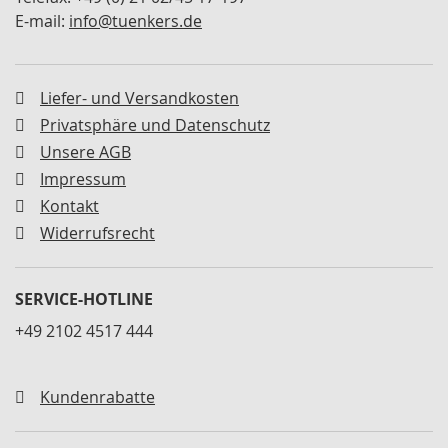
n
E-mail:
info@tuenkers.de
t
a
l
Liefer- und Versandkosten
A
Privatsphäre und Datenschutz
b
s
Unsere AGB
t
Impressum
i
m
Kontakt
m
Widerrufsrecht
p
l
a
SERVICE-HOTLINE
t
t
+49 2102 4517 444
e
n
R
Kundenrabatte
e
p