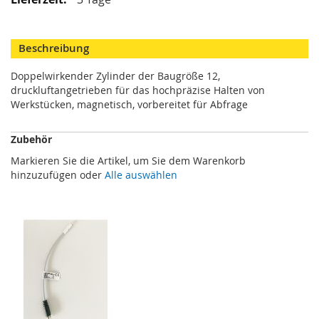
M
i
n
Beschreibung
i
s
Doppelwirkender Zylinder der Baugröße 12,
p
druckluftangetrieben für das hochpräzise Halten von
a
n
Werkstücken, magnetisch, vorbereitet für Abfrage
n
e
Zubehör
r
Markieren Sie die Artikel, um Sie dem Warenkorb
S
hinzuzufügen oder
Alle auswählen
c
h
w
e
n
k
s
p
a
n