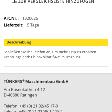
ZUR VERGLEICHSLISTE HINZUFÜGEN
i
k
G
r
Mehr
1320626
e
Informationen
5 Tage
i
f
e
r
Beschreibung
/
M
Schließen Sie Ihr Telefon an, um mehr Grip zu erhalten.
a
Ursprungsland: ChinaZolltarif-Nr: 3926909790
g
n
e
t
g
®
TÜNKERS
Maschinenbau GmbH
r
e
Am Rosenkothen 4-12
i
D-40880 Ratingen
f
e
r
Telefon: +49 (0) 21 02/45 17-0
Telefax: +49 (0) 21 02/45 17-197