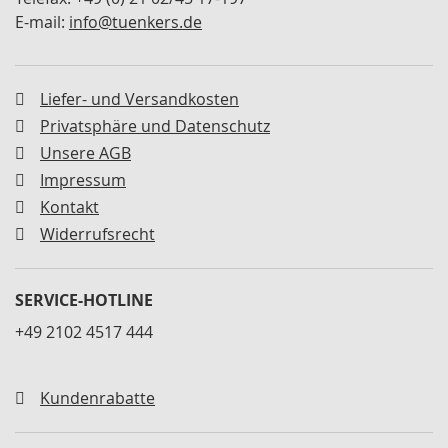
M
E-mail:
info@tuenkers.de
i
n
i
s
Liefer- und Versandkosten
p
Privatsphäre und Datenschutz
a
n
Unsere AGB
n
Impressum
e
r
Kontakt
Widerrufsrecht
S
c
h
SERVICE-HOTLINE
w
e
+49 2102 4517 444
n
k
s
p
Kundenrabatte
a
n