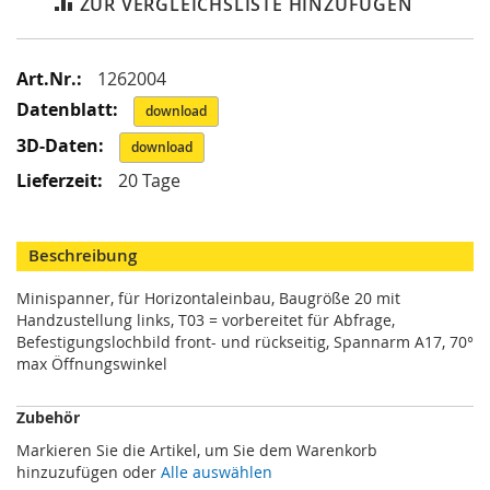
ZUR VERGLEICHSLISTE HINZUFÜGEN
i
k
G
r
Mehr
1262004
e
Informationen
i
download
f
download
e
r
20 Tage
/
M
a
g
Beschreibung
n
e
Minispanner, für Horizontaleinbau, Baugröße 20 mit
t
Handzustellung links, T03 = vorbereitet für Abfrage,
g
Befestigungslochbild front- und rückseitig, Spannarm A17, 70°
r
max Öffnungswinkel
e
i
Zubehör
f
e
Markieren Sie die Artikel, um Sie dem Warenkorb
r
hinzuzufügen oder
Alle auswählen