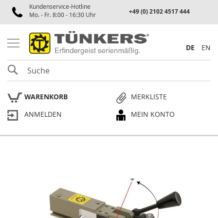
Kundenservice-Hotline
Spannen
+49 (0) 2102 4517 444
Mo. - Fr. 8:00 - 16:30 Uhr
P
n
e
DE
EN
u
m
SUCHE
a
t
i
WARENKORB
MERKLISTE
k
s
ANMELDEN
MEIN KONTO
p
a
n
n
e
Skip
r
to
the
P
end
l
of
a
the
n
p
images