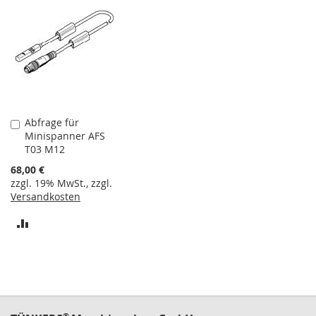
n
e
r
S
c
h
n
e
Abfrage für
In
l
Minispanner AFS
den
l
T03 M12
Warenkorb
s
p
68,00 €
a
zzgl. 19% MwSt., zzgl.
n
Versandkosten
n
e
ZUR
r
h
VERGLEICHSLISTE
o
r
HINZUFÜGEN
i
z
o