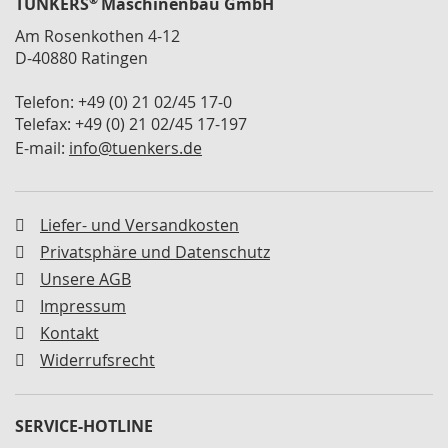
®
TÜNKERS
Maschinenbau GmbH
n
t
Am Rosenkothen 4-12
a
D-40880 Ratingen
l
Telefon: +49 (0) 21 02/45 17-0
A
Telefax: +49 (0) 21 02/45 17-197
b
s
E-mail:
info@tuenkers.de
t
i
m
m
Liefer- und Versandkosten
p
Privatsphäre und Datenschutz
l
Unsere AGB
a
t
Impressum
t
Kontakt
e
n
Widerrufsrecht
R
e
SERVICE-HOTLINE
p