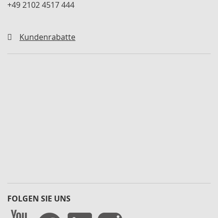
a
+49 2102 4517 444
r
a
t
Kundenrabatte
u
r
s
ä
t
z
e
u
n
d
D
i
c
h
t
s
ä
t
FOLGEN SIE UNS
z
e