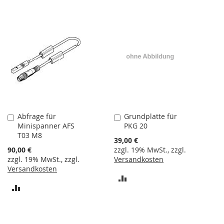
M
i
n
i
s
p
a
n
n
e
r
Abfrage für
Grundplatte für
In
In
S
Minispanner AFS
PKG 20
den
den
c
T03 M8
Warenkorb
Warenkorb
h
39,00 €
w
90,00 €
zzgl. 19% MwSt., zzgl.
e
zzgl. 19% MwSt., zzgl.
Versandkosten
n
Versandkosten
ZUR
k
ZUR
s
VERGLEICHSLISTE
p
VERGLEICHSLISTE
a
HINZUFÜGEN
n
HINZUFÜGEN