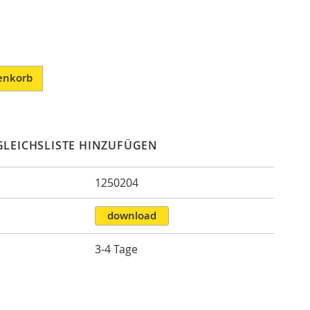
enkorb
GLEICHSLISTE HINZUFÜGEN
1250204
n
download
3-4 Tage