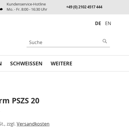
Kundenservice-Hotline
+49 (0) 2102 4517 444
Mo. - Fr. 8:00 - 16:30 Uhr
DE
EN
UCHE
Suche
N
SCHWEISSEN
WEITERE
rm PSZS 20
€
t., zzgl.
Versandkosten