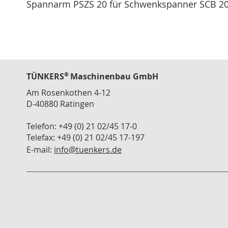
Spannarm PSZS 20 für Schwenkspanner SCB 2
Modulspanner
the
images
Vertikalspanner
gallery
Horizontalspanner
Kombispanner
VH
®
TÜNKERS
Maschinenbau GmbH
Schubstangenspanner
Am Rosenkothen 4-12
Verschlussspanner
D-40880 Ratingen
Abstecker
Spannzange
Telefon: +49 (0) 21 02/45 17-0
Telefax: +49 (0) 21 02/45 17-197
T
Serie
E-mail:
info@tuenkers.de
Zubehör
Konsolen
Winkelanbindung
Schlauch
Schnellwechselkupplung