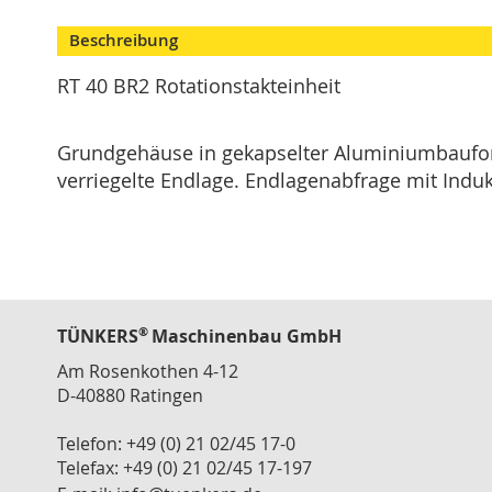
Skip
Modulspanner
to
Beschreibung
Vertikalspanner
the
beginning
Horizontalspanner
RT 40 BR2 Rotationstakteinheit
of
Kombispanner
the
VH
images
Grundgehäuse in gekapselter Aluminiumbauform
gallery
Schubstangenspanner
verriegelte Endlage. Endlagenabfrage mit Induk
Verschlussspanner
Abstecker
Spannzange
T
Serie
®
TÜNKERS
Maschinenbau GmbH
Zubehör
Am Rosenkothen 4-12
Konsolen
D-40880 Ratingen
Winkelanbindung
Schlauch
Telefon: +49 (0) 21 02/45 17-0
Telefax: +49 (0) 21 02/45 17-197
Schnellwechselkupplung