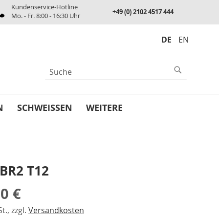
Kundenservice-Hotline
+49 (0) 2102 4517 444
Mo. - Fr. 8:00 - 16:30 Uhr
DE
EN
UCHE
Suche
N
SCHWEISSEN
WEITERE
 BR2 T12
00 €
t., zzgl.
Versandkosten