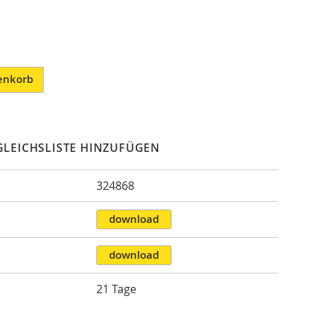
enkorb
GLEICHSLISTE HINZUFÜGEN
324868
n
download
download
21 Tage