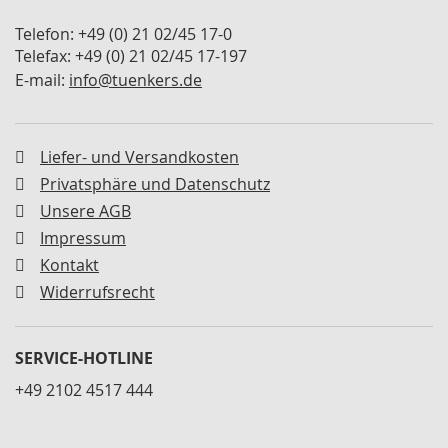
M
i
Telefon: +49 (0) 21 02/45 17-0
n
Telefax: +49 (0) 21 02/45 17-197
i
E-mail:
info@tuenkers.de
s
p
a
n
Liefer- und Versandkosten
n
Privatsphäre und Datenschutz
e
r
Unsere AGB
Impressum
S
c
Kontakt
h
Widerrufsrecht
w
e
n
k
SERVICE-HOTLINE
s
+49 2102 4517 444
p
a
n