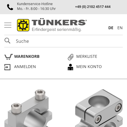
Kundenservice-Hotline
Spannen
+49 (0) 2102 4517 444
Mo. - Fr. 8:00 - 16:30 Uhr
P
n
e
DE
EN
u
m
SUCHE
a
t
i
WARENKORB
MERKLISTE
k
s
ANMELDEN
MEIN KONTO
p
a
n
n
e
Skip
r
to
the
P
end
l
of
a
the
n
p
images