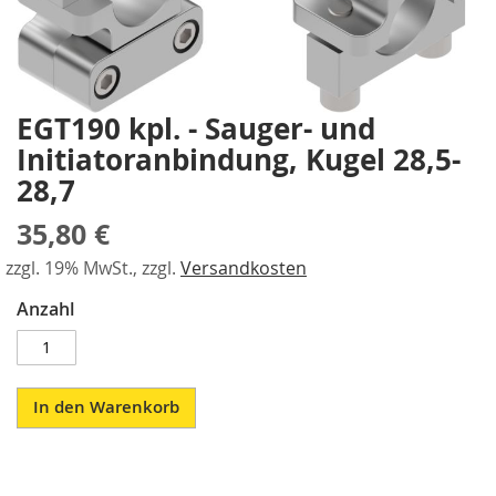
a
gallery
r
a
l
l
EGT190 kpl. - Sauger- und
e
Skip
l
to
Initiatoranbindung, Kugel 28,5-
-
the
28,7
S
beginning
p
of
35,80 €
a
the
n
images
zzgl. 19% MwSt., zzgl.
Versandkosten
n
gallery
e
Anzahl
r
P
n
e
In den Warenkorb
u
m
a
t