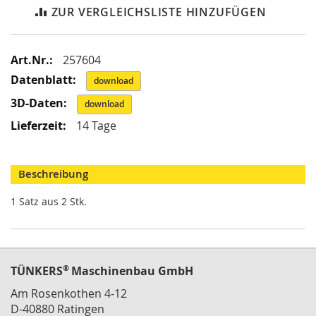
i
ZUR VERGLEICHSLISTE HINZUFÜGEN
k
G
r
e
Mehr
257604
i
Informationen
download
f
e
download
r
/
14 Tage
M
a
g
Beschreibung
n
e
1 Satz aus 2 Stk.
t
g
r
e
i
®
TÜNKERS
Maschinenbau GmbH
f
e
Am Rosenkothen 4-12
r
D-40880 Ratingen