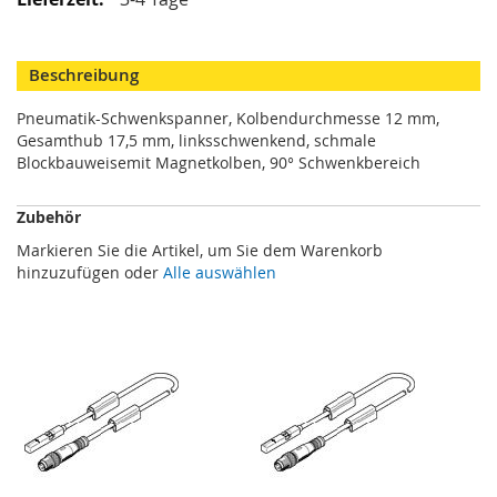
M
i
n
Beschreibung
i
s
Pneumatik-Schwenkspanner, Kolbendurchmesse 12 mm,
p
Gesamthub 17,5 mm, linksschwenkend, schmale
a
n
Blockbauweisemit Magnetkolben, 90° Schwenkbereich
n
e
Zubehör
r
Markieren Sie die Artikel, um Sie dem Warenkorb
S
hinzuzufügen oder
Alle auswählen
c
h
w
e
n
k
s
p
a
n