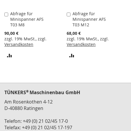
n
e
r
Abfrage für
Abfrage für
In
In
Minispanner AFS
Minispanner AFS
den
den
S
T03 M8
T03 M12
Warenkorb
Warenkorb
c
90,00 €
68,00 €
h
zzgl. 19% MwSt., zzgl.
zzgl. 19% MwSt., zzgl.
n
Versandkosten
Versandkosten
e
l
ZUR
ZUR
l
s
VERGLEICHSLISTE
VERGLEICHSLISTE
p
a
HINZUFÜGEN
HINZUFÜGEN
n
n
e
®
TÜNKERS
Maschinenbau GmbH
r
h
Am Rosenkothen 4-12
o
D-40880 Ratingen
r
i
Telefon: +49 (0) 21 02/45 17-0
z
Telefax: +49 (0) 21 02/45 17-197
o