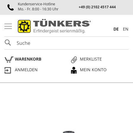
Kundenservice-Hotline
Spannen
+49 (0) 2102 4517 444
Mo. - Fr. 8:00 - 16:30 Uhr
P
n
e
DE
EN
u
m
SUCHE
a
t
i
WARENKORB
MERKLISTE
k
s
ANMELDEN
MEIN KONTO
p
a
n
n
e
Skip
r
to
the
P
end
l
of
a
the
n
p
images