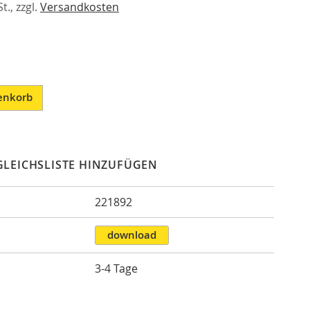
t., zzgl.
Versandkosten
enkorb
GLEICHSLISTE HINZUFÜGEN
221892
n
download
3-4 Tage