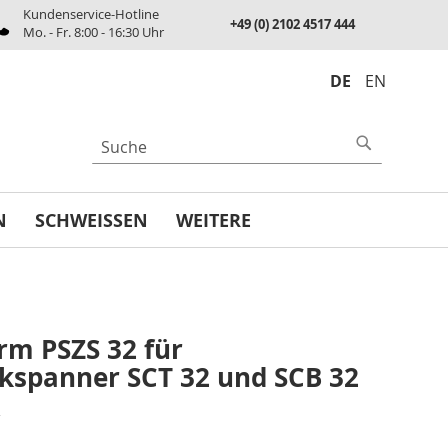
Kundenservice-Hotline
+49 (0) 2102 4517 444
Mo. - Fr. 8:00 - 16:30 Uhr
DE
EN
UCHE
Suche
N
SCHWEISSEN
WEITERE
m PSZS 32 für
kspanner SCT 32 und SCB 32
€