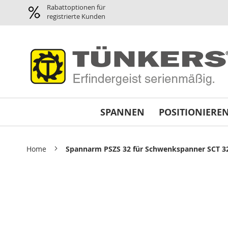
Spannen
Rabattoptionen für
Pneumatikspanner
registrierte Kunden
Planparallel-
Spanner
Pneumatik
Greifer
/
Magnetgreifer
Minispanner
SPANNEN
POSITIONIERE
Schwenkspanner
Schnellspanner
horizontal
Home
Spannarm PSZS 32 für Schwenkspanner SCT 3
Abstimmplatten
Reparatursätze
Skip
und
to
Dichtsätze
the
Variospanner
end
of
Universalspanner
the