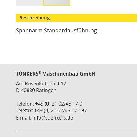
Modulspanner
Skip
Vertikalspanner
to
Beschreibung
the
Horizontalspanner
beginning
Spannarm Standardausführung
Kombispanner
of
VH
the
images
Schubstangenspanner
gallery
Verschlussspanner
Abstecker
®
TÜNKERS
Maschinenbau GmbH
Spannzange
Am Rosenkothen 4-12
T
Serie
D-40880 Ratingen
Zubehör
Telefon: +49 (0) 21 02/45 17-0
Konsolen
Telefax: +49 (0) 21 02/45 17-197
Winkelanbindung
E-mail:
info@tuenkers.de
Schlauch
Schnellwechselkupplung