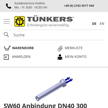
Kundenservice-Hotline
Spannen
+49 (0) 2102 4517 444
Mo. - Fr. 8:00 - 16:30 Uhr
P
n
e
DE
EN
u
m
SUCHE
a
t
i
WARENKORB
MERKLISTE
k
s
ANMELDEN
MEIN KONTO
p
a
n
n
e
Skip
r
to
the
P
end
l
of
a
the
n
SW60 Anbindung DN40 300
Skip
p
images