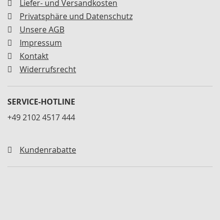
Liefer- und Versandkosten
M
i
Privatsphäre und Datenschutz
n
Unsere AGB
i
Impressum
s
p
Kontakt
a
Widerrufsrecht
n
n
e
r
SERVICE-HOTLINE
+49 2102 4517 444
S
c
h
w
Kundenrabatte
e
n
k
s
p
a
n