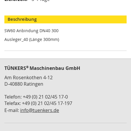
i
k
G
r
Beschreibung
e
i
SW60 Anbindung DN40 300
f
Ausleger_40 (Länge 300mm)
e
r
/
M
a
®
TÜNKERS
g
Maschinenbau GmbH
n
Am Rosenkothen 4-12
e
D-40880 Ratingen
t
g
r
Telefon: +49 (0) 21 02/45 17-0
e
Telefax: +49 (0) 21 02/45 17-197
i
E-mail:
info@tuenkers.de
f
e
r