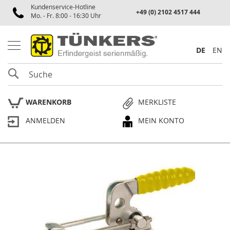
Kundenservice-Hotline
Spannen
+49 (0) 2102 4517 444
Mo. - Fr. 8:00 - 16:30 Uhr
P
n
e
DE
EN
u
m
SUCHE
a
t
i
WARENKORB
MERKLISTE
k
s
ANMELDEN
MEIN KONTO
p
a
n
n
e
Skip
r
to
the
P
end
l
of
a
the
n
p
images