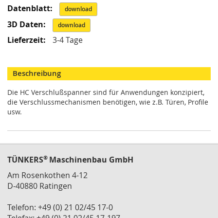
i
Informationen
download
k
G
download
r
e
3-4 Tage
i
f
e
Beschreibung
r
/
Die HC Verschlußspanner sind für Anwendungen konzipiert,
M
die Verschlussmechanismen benötigen, wie z.B. Türen, Profile
a
usw.
g
n
e
t
g
®
TÜNKERS
r
Maschinenbau GmbH
e
Am Rosenkothen 4-12
i
D-40880 Ratingen
f
e
r
Telefon: +49 (0) 21 02/45 17-0