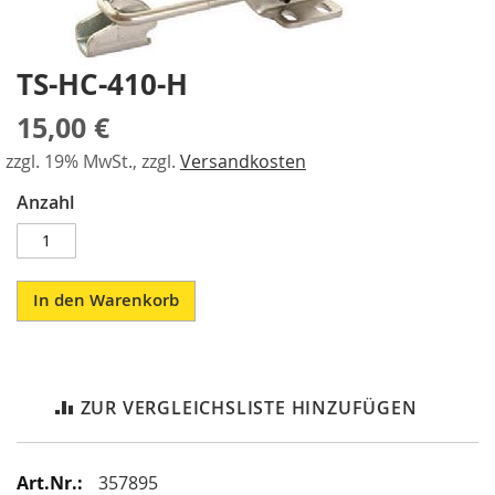
a
gallery
r
a
TS-HC-410-H
Skip
l
l
to
15,00 €
e
the
l
beginning
zzgl. 19% MwSt., zzgl.
Versandkosten
-
of
S
the
Anzahl
p
images
a
gallery
n
n
e
In den Warenkorb
r
P
n
e
ZUR VERGLEICHSLISTE HINZUFÜGEN
u
m
a
t
Mehr
357895