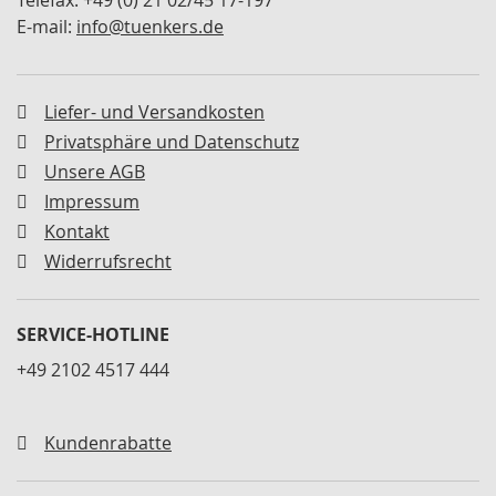
Telefax: +49 (0) 21 02/45 17-197
M
E-mail:
info@tuenkers.de
i
n
i
s
Liefer- und Versandkosten
p
a
Privatsphäre und Datenschutz
n
Unsere AGB
n
Impressum
e
r
Kontakt
Widerrufsrecht
S
c
h
w
SERVICE-HOTLINE
e
+49 2102 4517 444
n
k
s
p
Kundenrabatte
a
n