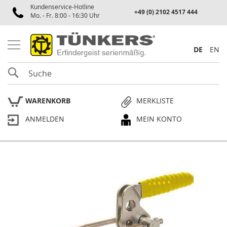
Kundenservice-Hotline
Spannen
+49 (0) 2102 4517 444
Mo. - Fr. 8:00 - 16:30 Uhr
P
n
e
DE
EN
u
m
SUCHE
a
t
i
WARENKORB
MERKLISTE
k
s
ANMELDEN
MEIN KONTO
p
a
n
n
e
Skip
r
to
the
P
end
l
of
a
the
n
p
images