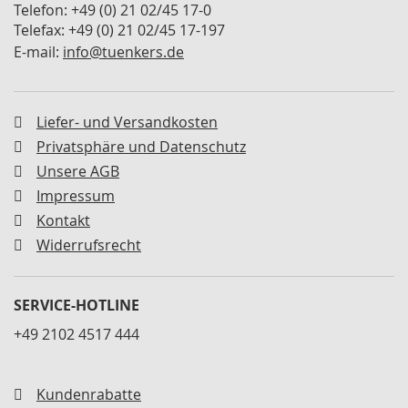
Telefon: +49 (0) 21 02/45 17-0
M
Telefax: +49 (0) 21 02/45 17-197
i
n
E-mail:
info@tuenkers.de
i
s
p
a
Liefer- und Versandkosten
n
Privatsphäre und Datenschutz
n
e
Unsere AGB
r
Impressum
Kontakt
S
c
Widerrufsrecht
h
w
e
SERVICE-HOTLINE
n
k
+49 2102 4517 444
s
p
a
n
Kundenrabatte