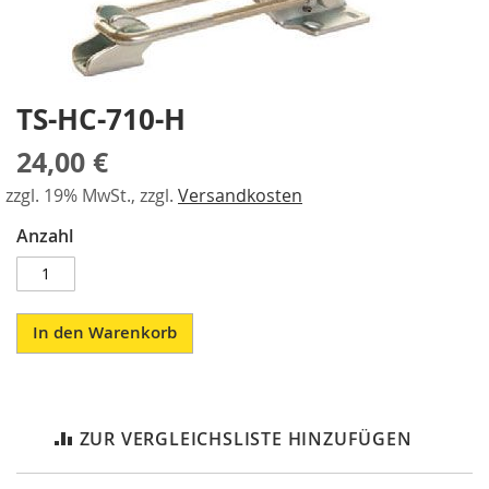
a
gallery
r
a
l
l
TS-HC-710-H
Skip
e
to
l
24,00 €
the
-
beginning
S
zzgl. 19% MwSt., zzgl.
Versandkosten
of
p
the
a
Anzahl
n
images
n
gallery
e
r
In den Warenkorb
P
n
e
u
m
ZUR VERGLEICHSLISTE HINZUFÜGEN
a
t