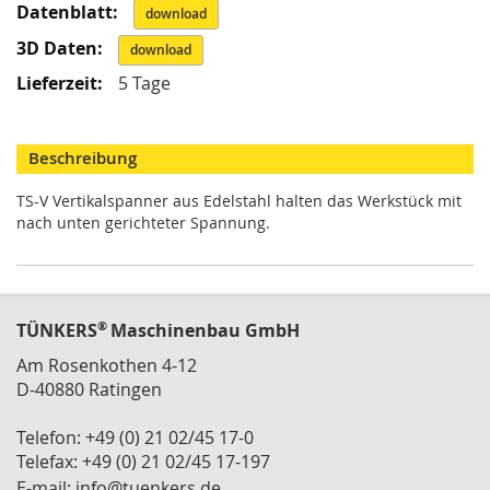
Informationen
i
download
k
G
download
r
5 Tage
e
i
f
e
Beschreibung
r
/
TS-V Vertikalspanner aus Edelstahl halten das Werkstück mit
M
nach unten gerichteter Spannung.
a
g
n
e
t
®
TÜNKERS
Maschinenbau GmbH
g
r
Am Rosenkothen 4-12
e
D-40880 Ratingen
i
f
Telefon: +49 (0) 21 02/45 17-0
e
Telefax: +49 (0) 21 02/45 17-197
r
E-mail:
info@tuenkers.de