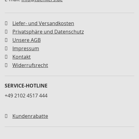
M
i
n
i
Liefer- und Versandkosten
s
Privatsphäre und Datenschutz
p
a
Unsere AGB
n
Impressum
n
Kontakt
e
r
Widerrufsrecht
S
c
SERVICE-HOTLINE
h
w
+49 2102 4517 444
e
n
k
Kundenrabatte
s
p
a
n