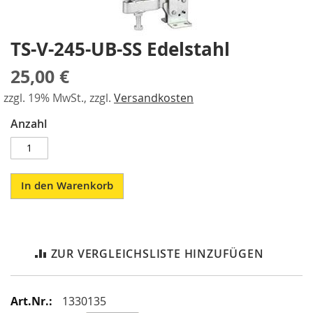
a
gallery
r
a
TS-V-245-UB-SS Edelstahl
Skip
l
to
l
25,00 €
the
e
beginning
l
zzgl. 19% MwSt., zzgl.
Versandkosten
of
-
the
S
Anzahl
images
p
a
gallery
n
n
e
In den Warenkorb
r
P
n
e
ZUR VERGLEICHSLISTE HINZUFÜGEN
u
m
a
Mehr
1330135
t