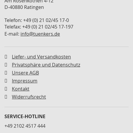
Am Rosenkothen 4-12
M
D-40880 Ratingen
i
n
Telefon: +49 (0) 21 02/45 17-0
i
Telefax: +49 (0) 21 02/45 17-197
s
p
E-mail:
info@tuenkers.de
a
n
n
e
Liefer- und Versandkosten
r
Privatsphäre und Datenschutz
S
Unsere AGB
c
Impressum
h
Kontakt
w
e
Widerrufsrecht
n
k
s
SERVICE-HOTLINE
p
a
+49 2102 4517 444
n