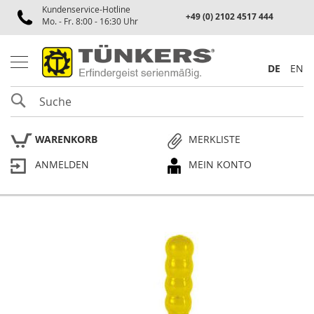
Kundenservice-Hotline
Spannen
+49 (0) 2102 4517 444
Mo. - Fr. 8:00 - 16:30 Uhr
P
n
e
DE
EN
u
m
SUCHE
a
t
i
WARENKORB
MERKLISTE
k
s
ANMELDEN
MEIN KONTO
p
a
n
n
e
Skip
r
to
the
P
end
l
of
a
the
n
p
images