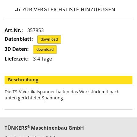
i
k
ZUR VERGLEICHSLISTE HINZUFÜGEN
G
r
e
Mehr
357853
i
f
Informationen
download
e
r
download
/
3-4 Tage
M
a
g
n
Beschreibung
e
t
Die TS-V Vertikalspanner halten das Werkstück mit nach
g
unten gerichteter Spannung.
r
e
i
f
e
®
TÜNKERS
Maschinenbau GmbH
r