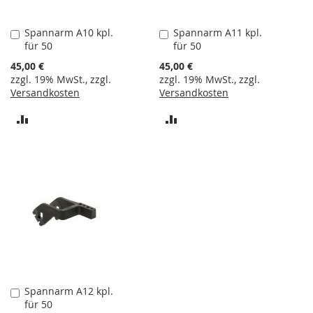
n
e
r
Spannarm A10 kpl.
Spannarm A11 kpl.
In
In
für 50
für 50
den
den
S
Warenkorb
Warenkorb
45,00 €
45,00 €
c
zzgl. 19% MwSt., zzgl.
zzgl. 19% MwSt., zzgl.
h
Versandkosten
Versandkosten
n
e
ZUR
ZUR
l
l
VERGLEICHSLISTE
VERGLEICHSLISTE
s
p
HINZUFÜGEN
HINZUFÜGEN
a
n
n
e
r
h
o
r
i
Spannarm A12 kpl.
In
z
für 50
den
o