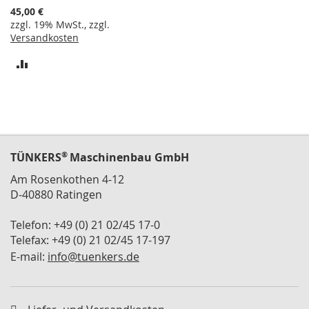
Warenkorb
n
45,00 €
t
zzgl. 19% MwSt., zzgl.
a
Versandkosten
l
ZUR
A
VERGLEICHSLISTE
b
s
HINZUFÜGEN
t
i
m
m
®
TÜNKERS
Maschinenbau GmbH
p
Am Rosenkothen 4-12
l
a
D-40880 Ratingen
t
t
Telefon: +49 (0) 21 02/45 17-0
e
Telefax: +49 (0) 21 02/45 17-197
n
E-mail:
info@tuenkers.de
R
e
p