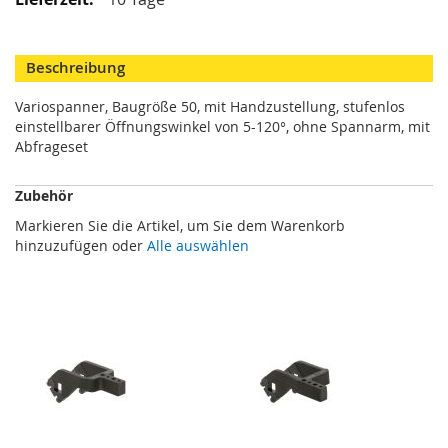
M
i
n
Beschreibung
i
s
Variospanner, Baugröße 50, mit Handzustellung, stufenlos
p
einstellbarer Öffnungswinkel von 5-120°, ohne Spannarm, mit
a
n
Abfrageset
n
e
Zubehör
r
Markieren Sie die Artikel, um Sie dem Warenkorb
S
hinzuzufügen oder
Alle auswählen
c
h
w
e
n
k
s
p
a
n