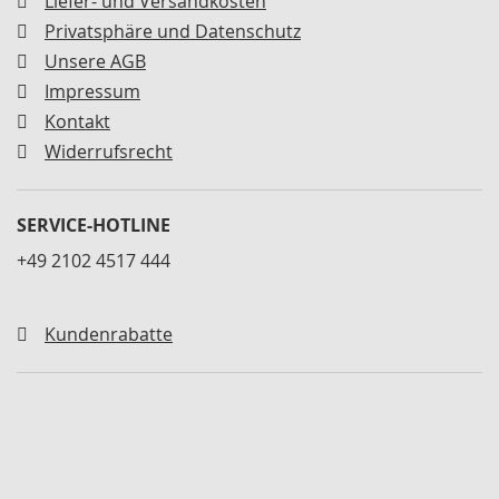
Liefer- und Versandkosten
a
r
Privatsphäre und Datenschutz
a
Unsere AGB
t
u
Impressum
r
Kontakt
s
Widerrufsrecht
ä
t
z
e
SERVICE-HOTLINE
u
n
+49 2102 4517 444
d
D
i
Kundenrabatte
c
h
t
s
ä
t
z
e