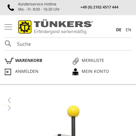
Kundenservice-Hotline
Spannen
+49 (0) 2102 4517 444
Mo. - Fr. 8:00 - 16:30 Uhr
P
n
e
DE
EN
u
m
SUCHE
a
t
i
WARENKORB
MERKLISTE
k
s
ANMELDEN
MEIN KONTO
p
a
n
n
e
Skip
r
to
the
P
end
l
of
a
the
n
p
images