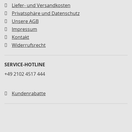
n
Liefer- und Versandkosten
e
r
Privatsphäre und Datenschutz
Unsere AGB
S
Impressum
c
h
Kontakt
n
Widerrufsrecht
e
l
l
s
SERVICE-HOTLINE
p
+49 2102 4517 444
a
n
n
e
Kundenrabatte
r
h
o
r
i
z
o