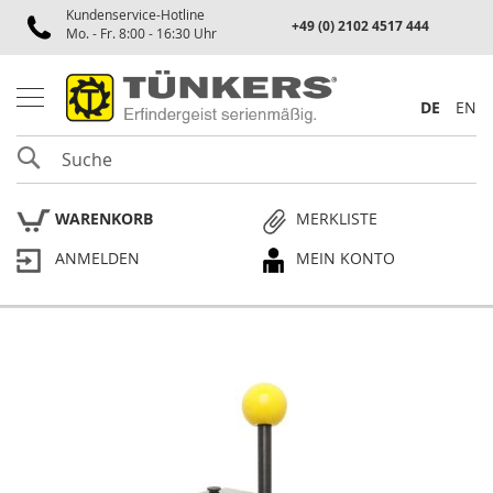
Kundenservice-Hotline
Spannen
+49 (0) 2102 4517 444
Mo. - Fr. 8:00 - 16:30 Uhr
P
n
e
DE
EN
u
m
SUCHE
a
t
i
WARENKORB
MERKLISTE
k
s
ANMELDEN
MEIN KONTO
p
a
n
n
e
Skip
r
to
the
P
end
l
of
a
the
n
p
images