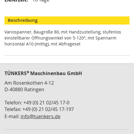
M
i
n
Beschreibung
i
s
Variospanner, Baugröße 80, mit Handzustellung, stufenlos
p
einstellbarer Öffnungswinkel von 5-120°, mit Spannarm
a
n
horizontal A10 (mittig), mit Abfrageset
n
e
r
S
®
TÜNKERS
Maschinenbau GmbH
c
Am Rosenkothen 4-12
h
D-40880 Ratingen
w
e
n
Telefon: +49 (0) 21 02/45 17-0
k
Telefax: +49 (0) 21 02/45 17-197
s
E-mail:
info@tuenkers.de
p
a
n