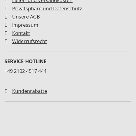
Liefer- und Versandkosten
a
r
Privatsphäre und Datenschutz
a
Unsere AGB
t
u
Impressum
r
Kontakt
s
Widerrufsrecht
ä
t
z
e
SERVICE-HOTLINE
u
n
+49 2102 4517 444
d
D
i
Kundenrabatte
c
h
t
s
ä
t
z
e