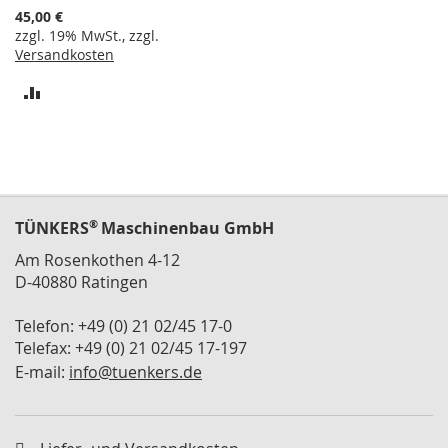
Warenkorb
n
45,00 €
t
zzgl. 19% MwSt., zzgl.
a
Versandkosten
l
ZUR
A
VERGLEICHSLISTE
b
s
HINZUFÜGEN
t
i
m
m
®
TÜNKERS
Maschinenbau GmbH
p
Am Rosenkothen 4-12
l
a
D-40880 Ratingen
t
t
Telefon: +49 (0) 21 02/45 17-0
e
Telefax: +49 (0) 21 02/45 17-197
n
E-mail:
info@tuenkers.de
R
e
p