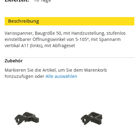
M
i
n
Beschreibung
i
s
Variospanner, Baugröße 50, mit Handzustellung, stufenlos
p
einstellbarer Öffnungswinkel von 5-105°, mit Spannarm
a
n
vertikal A11 (links), mit Abfrageset
n
e
Zubehör
r
Markieren Sie die Artikel, um Sie dem Warenkorb
S
hinzuzufügen oder
Alle auswählen
c
h
w
e
n
k
s
p
a
n