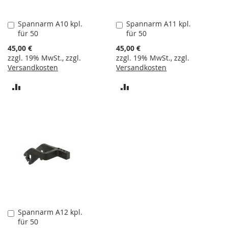
n
e
r
Spannarm A10 kpl.
Spannarm A11 kpl.
In
In
für 50
für 50
den
den
S
Warenkorb
Warenkorb
45,00 €
45,00 €
c
zzgl. 19% MwSt., zzgl.
zzgl. 19% MwSt., zzgl.
h
Versandkosten
Versandkosten
n
e
ZUR
ZUR
l
l
VERGLEICHSLISTE
VERGLEICHSLISTE
s
p
HINZUFÜGEN
HINZUFÜGEN
a
n
n
e
r
h
o
r
i
Spannarm A12 kpl.
In
z
für 50
den
o