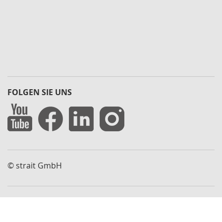
n
t
a
l
A
b
s
t
i
FOLGEN SIE UNS
m
m
p
l
a
t
t
© strait GmbH
e
n
R
e
p