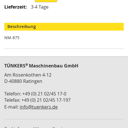
M
3-4 Tage
i
n
i
s
Beschreibung
p
a
NM-875
n
n
e
r
®
TÜNKERS
Maschinenbau GmbH
S
Am Rosenkothen 4-12
c
h
D-40880 Ratingen
w
e
Telefon: +49 (0) 21 02/45 17-0
n
Telefax: +49 (0) 21 02/45 17-197
k
E-mail:
info@tuenkers.de
s
p
a
n