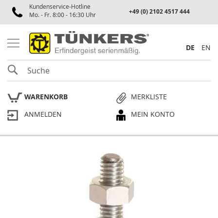
Kundenservice-Hotline
Spannen
+49 (0) 2102 4517 444
Mo. - Fr. 8:00 - 16:30 Uhr
P
n
e
DE
EN
u
m
SUCHE
a
t
i
WARENKORB
MERKLISTE
k
s
ANMELDEN
MEIN KONTO
p
a
n
n
e
Skip
r
to
the
P
end
l
of
a
the
n
p
images