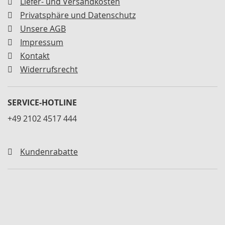
Liefer- und Versandkosten
n
e
Privatsphäre und Datenschutz
r
Unsere AGB
S
Impressum
c
Kontakt
h
n
Widerrufsrecht
e
l
l
SERVICE-HOTLINE
s
p
+49 2102 4517 444
a
n
n
Kundenrabatte
e
r
h
o
r
i
z
o