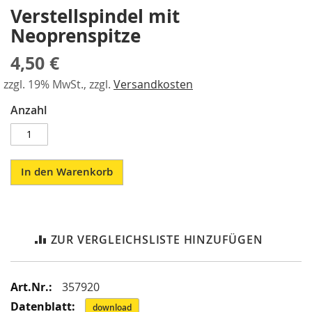
i
Verstellspindel mit
Skip
k
to
G
Neoprenspitze
the
r
beginning
e
4,50 €
of
i
the
f
zzgl. 19% MwSt., zzgl.
Versandkosten
e
images
r
Anzahl
gallery
/
M
a
g
In den Warenkorb
n
e
t
g
r
ZUR VERGLEICHSLISTE HINZUFÜGEN
e
i
f
e
Mehr
357920
r
Informationen
download