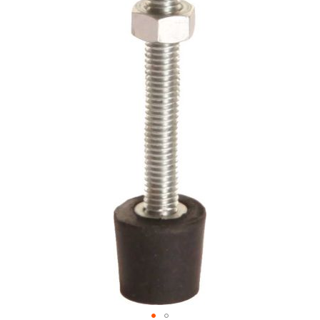
a
gallery
r
a
l
l
e
l
-
S
p
a
n
n
e
r
P
n
e
u
m
a
t