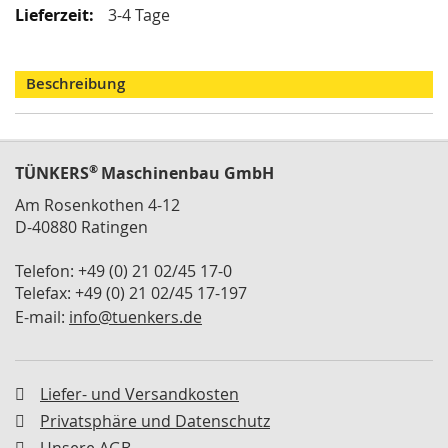
i
Informationen
3-4 Tage
k
G
r
e
Beschreibung
i
f
e
r
®
TÜNKERS
Maschinenbau GmbH
/
M
Am Rosenkothen 4-12
a
D-40880 Ratingen
g
n
Telefon: +49 (0) 21 02/45 17-0
e
t
Telefax: +49 (0) 21 02/45 17-197
g
E-mail:
info@tuenkers.de
r
e
i
f
Liefer- und Versandkosten
e
Privatsphäre und Datenschutz
r