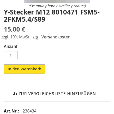
a
gallery
(Example photo / similar product)
r
Y-Stecker M12 8010471 FSM5-
Skip
a
to
2FKM5.4/S89
l
the
l
beginning
15,00 €
e
of
l
the
zzgl. 19% MwSt., zzgl.
Versandkosten
-
images
S
Anzahl
gallery
p
a
n
n
e
In den Warenkorb
r
P
n
e
ZUR VERGLEICHSLISTE HINZUFÜGEN
u
m
a
t
Mehr
238434