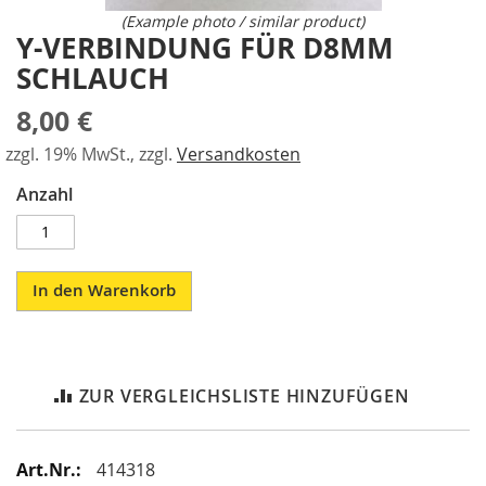
a
gallery
(Example photo / similar product)
r
Y-VERBINDUNG FÜR D8MM
Skip
a
to
SCHLAUCH
l
the
l
beginning
8,00 €
e
of
l
the
zzgl. 19% MwSt., zzgl.
Versandkosten
-
images
S
Anzahl
gallery
p
a
n
n
e
In den Warenkorb
r
P
n
e
ZUR VERGLEICHSLISTE HINZUFÜGEN
u
m
a
Mehr
414318
t