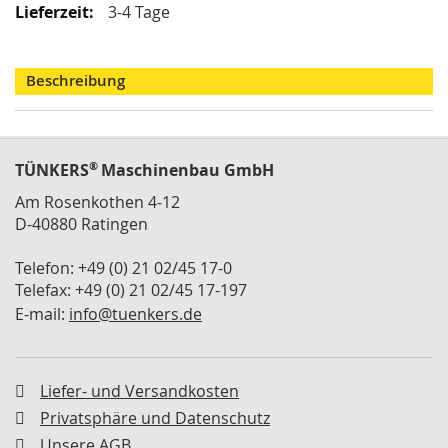
i
Informationen
3-4 Tage
k
G
r
Beschreibung
e
i
f
e
r
®
TÜNKERS
Maschinenbau GmbH
/
M
Am Rosenkothen 4-12
a
D-40880 Ratingen
g
n
Telefon: +49 (0) 21 02/45 17-0
e
Telefax: +49 (0) 21 02/45 17-197
t
g
E-mail:
info@tuenkers.de
r
e
i
f
Liefer- und Versandkosten
e
Privatsphäre und Datenschutz
r
Unsere AGB