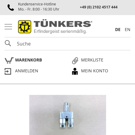
Kundenservice-Hotline
Spannen
+49 (0) 2102 4517 444
Mo. - Fr. 8:00 - 16:30 Uhr
P
n
e
DE
EN
u
m
SUCHE
a
t
i
WARENKORB
MERKLISTE
k
s
ANMELDEN
MEIN KONTO
p
a
n
n
e
Skip
r
to
the
P
end
l
of
a
the
n
p
images