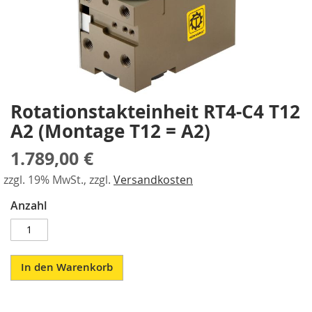
a
gallery
r
a
l
l
e
l
-
Rotationstakteinheit RT4-C4 T12
Skip
S
to
A2 (Montage T12 = A2)
p
the
a
beginning
1.789,00 €
n
of
n
the
zzgl. 19% MwSt., zzgl.
Versandkosten
e
images
r
Anzahl
gallery
P
n
e
u
In den Warenkorb
m
a
t