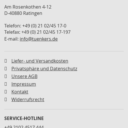
M
Am Rosenkothen 4-12
i
D-40880 Ratingen
n
i
Telefon: +49 (0) 21 02/45 17-0
s
p
Telefax: +49 (0) 21 02/45 17-197
a
E-mail:
info@tuenkers.de
n
n
e
r
Liefer- und Versandkosten
Privatsphäre und Datenschutz
S
c
Unsere AGB
h
Impressum
w
e
Kontakt
n
Widerrufsrecht
k
s
p
SERVICE-HOTLINE
a
n
+49 2102 4517 444