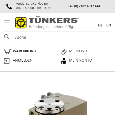
Kundenservice-Hotline
Spannen
+49 (0) 2102 4517 444
Mo. - Fr. 8:00 - 16:30 Uhr
P
n
e
DE
EN
u
m
SUCHE
a
t
i
WARENKORB
MERKLISTE
k
s
ANMELDEN
MEIN KONTO
p
a
n
n
e
Skip
r
to
the
P
end
l
of
a
the
n
p
images