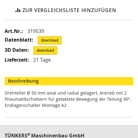
i
k
ZUR VERGLEICHSLISTE HINZUFÜGEN
G
r
e
Mehr
i
319539
f
Informationen
download
e
r
download
/
21 Tage
M
a
g
n
Beschreibung
e
t
Drehteller Ø 50 mm axial und radial gelagert, Antrieb mit 2
g
Pneumatikschiebern für getaktete Bewegung 4er Teilung 90°,
r
Endlagenschalter Montage A2
e
i
f
e
r
®
TÜNKERS
Maschinenbau GmbH