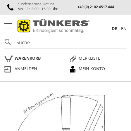
Kundenservice-Hotline
Spannen
+49 (0) 2102 4517 444
Mo. - Fr. 8:00 - 16:30 Uhr
P
n
e
DE
EN
u
m
SUCHE
a
t
i
WARENKORB
MERKLISTE
k
s
ANMELDEN
MEIN KONTO
p
a
n
n
e
Skip
r
to
the
P
end
l
of
a
the
n
p
images