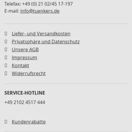
n
Telefax: +49 (0) 21 02/45 17-197
e
E-mail:
info@tuenkers.de
r
S
c
Liefer- und Versandkosten
h
n
Privatsphäre und Datenschutz
e
Unsere AGB
l
l
Impressum
s
Kontakt
p
Widerrufsrecht
a
n
n
e
SERVICE-HOTLINE
r
+49 2102 4517 444
h
o
r
i
Kundenrabatte
z
o