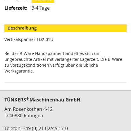
M
3-4 Tage
i
n
i
s
Beschreibung
p
a
Vertikalspanner TD2-01U
n
n
Bei der B-Ware Handspanner handelt es sich um
e
ungebrauchte Artikel mit verlängerter Lagerzeit. Die B-Ware
r
zu Vorzugskonditionen verfügt über die übliche
S
Werksgarantie.
c
h
w
e
n
®
TÜNKERS
Maschinenbau GmbH
k
Am Rosenkothen 4-12
s
D-40880 Ratingen
p
a
n
Telefon: +49 (0) 21 02/45 17-0