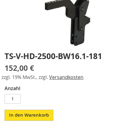
a
gallery
r
a
l
l
e
l
-
S
TS-V-HD-2500-BW16.1-181
Skip
p
to
a
152,00 €
the
n
beginning
n
zzgl. 19% MwSt., zzgl.
Versandkosten
of
e
r
the
Anzahl
images
P
gallery
n
e
u
In den Warenkorb
m
a
t