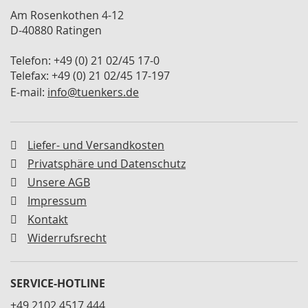
M
Am Rosenkothen 4-12
i
D-40880 Ratingen
n
i
Telefon: +49 (0) 21 02/45 17-0
s
p
Telefax: +49 (0) 21 02/45 17-197
a
E-mail:
info@tuenkers.de
n
n
e
r
Liefer- und Versandkosten
Privatsphäre und Datenschutz
S
c
Unsere AGB
h
Impressum
w
e
Kontakt
n
Widerrufsrecht
k
s
p
SERVICE-HOTLINE
a
n
+49 2102 4517 444