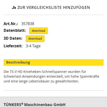
i
k
ZUR VERGLEICHSLISTE HINZUFÜGEN
G
r
e
Mehr
357838
i
f
Informationen
download
e
r
download
/
3-4 Tage
M
a
g
n
Beschreibung
e
t
Die TS-V HD Knieheben-Schnellspanner wurden für
g
Schwerlast-Anwendungen entwickelt, um hohe Spannkräfte
r
und eine lange Lebensdauer zu gewährleisten.
e
i
f
e
r
®
TÜNKERS
Maschinenbau GmbH