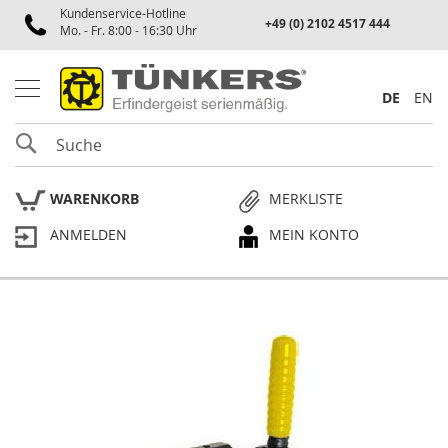
Kundenservice-Hotline
Spannen
+49 (0) 2102 4517 444
Mo. - Fr. 8:00 - 16:30 Uhr
P
n
e
DE
EN
u
m
SUCHE
a
t
i
WARENKORB
MERKLISTE
k
s
ANMELDEN
MEIN KONTO
p
a
n
n
e
Skip
r
to
the
P
end
l
of
a
the
n
p
images