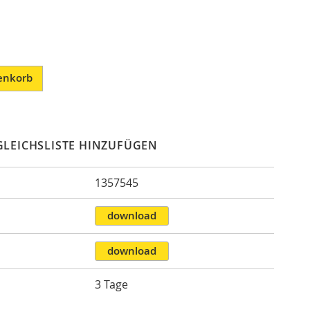
enkorb
GLEICHSLISTE HINZUFÜGEN
1357545
n
download
download
3 Tage