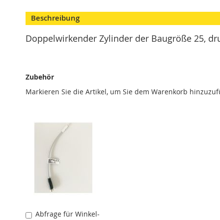
Skip
Modulspanner
to
Beschreibung
Vertikalspanner
the
beginning
Horizontalspanner
Doppelwirkender Zylinder der Baugröße 25, dru
of
Kombispanner
the
VH
images
gallery
Schubstangenspanner
Zubehör
Verschlussspanner
Markieren Sie die Artikel, um Sie dem Warenkorb hinzuzu
Abstecker
Spannzange
T
Serie
Zubehör
Konsolen
Winkelanbindung
Schlauch
Schnellwechselkupplung
Abfrage für Winkel-
In